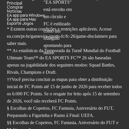
Principal
Comprar
Notícias
EA app para Windows
EA app para Mac
Esporte Jogos
* Existem outras condições e restrições aplicáveis. Acesse
ea.com/pt-br/games/ea-sports-fc/fc-26
/game-disclaimers para
saber mais.
** As estatísticas da Temporada da Turnê Mundial do Football
Ultimate Team™ do EA SPORTS FC™ 26 são baseadas
apenas na jogabilidade dos seguintes modos: Squad Battles,
Rivals, Champions e Draft.
††Você precisa concluir as etapas para obter a distribuição
inicial de FC Points até 15 de junho de 2026 para receber todos
os 6.000 FC Points. Se o resgate for feito após 15 de setembro
de 2026, você não receberá FC Points.
§ Escolhas de Copeiros, FC Fantasia, Aniversário do FUT,
Preparando a Figurinha e Rumo à Final: UEFA.
§§ Escolhas de Copeiros, FC Fantasia, Aniversário do FUT e