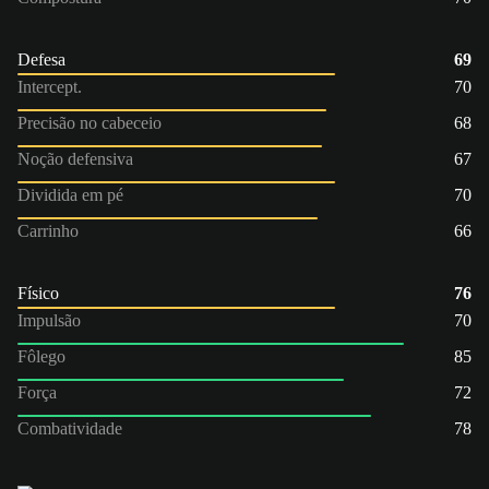
Defesa
69
Intercept.
70
Precisão no cabeceio
68
Noção defensiva
67
Dividida em pé
70
Carrinho
66
Físico
76
Impulsão
70
Fôlego
85
Força
72
Combatividade
78