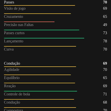
Passes
70
Visão de jogo
69
Cruzamento
65
Precisão nas Faltas
49
Passes curtos
73
Lançamento
78
Curva
70
Condução
69
Agilidade
70
Equilíbrio
65
Reação
69
Controle de bola
71
Condução
68
Compostura
70