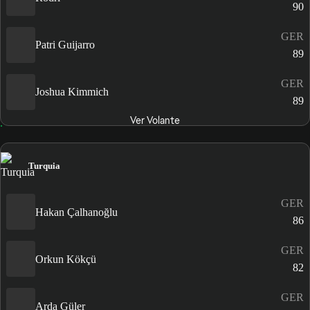
90
GER
Patri Guijarro
89
GER
Joshua Kimmich
89
Ver Volante
Turquia
GER
Hakan Çalhanoğlu
86
GER
Orkun Kökçü
82
GER
Arda Güler