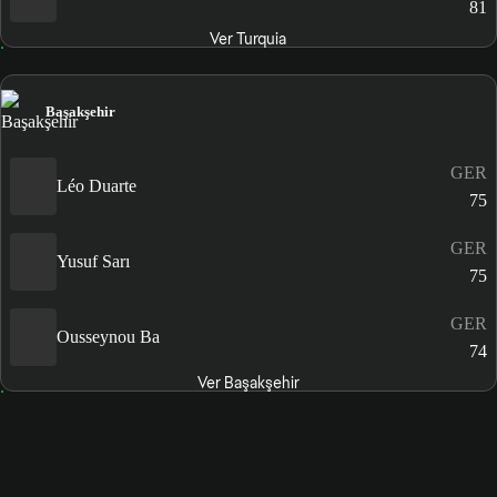
81
Ver Turquia
Başakşehir
GER
Léo Duarte
75
GER
Yusuf Sarı
75
GER
Ousseynou Ba
74
Ver Başakşehir