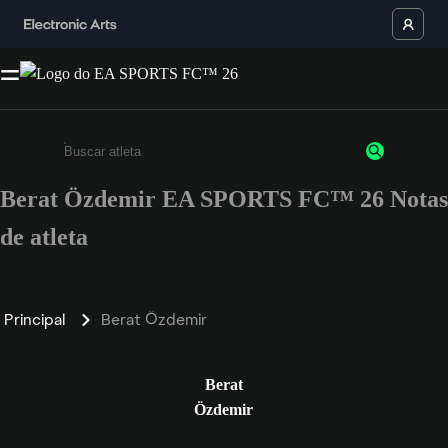
Berat Özdemir EA SPORTS FC™ 26 Notas
Insira pelo menos 3 caracteres ou números
de atleta
Principal
Berat Özdemir
Berat
Özdemir