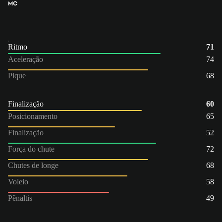
MC
Ritmo
71
Aceleração
74
Pique
68
Finalização
60
Posicionamento
65
Finalização
52
Força do chute
72
Chutes de longe
68
Voleio
58
Pênaltis
49