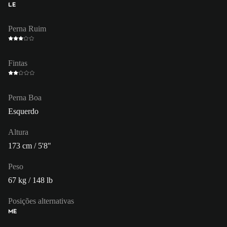
LE
Perna Ruim
Fintas
Perna Boa
Esquerdo
Altura
173 cm / 5'8"
Peso
67 kg / 148 lb
Posições alternativas
ME