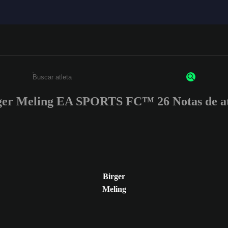
ger Meling EA SPORTS FC™ 26 Notas de at
Insira pelo menos 3 caracteres ou números
Birger
Meling