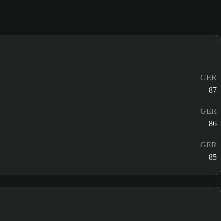
GER
87
GER
86
GER
85