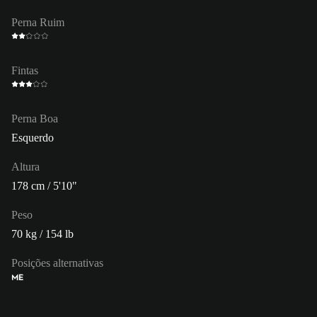
Perna Ruim
Fintas
Perna Boa
Esquerdo
Altura
178 cm / 5'10"
Peso
70 kg / 154 lb
Posições alternativas
ME