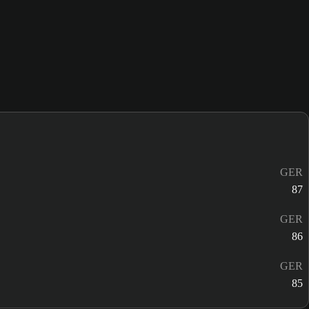
GER
87
GER
86
GER
85