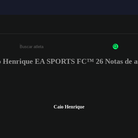
o Henrique EA SPORTS FC™ 26 Notas de at
Insira pelo menos 3 caracteres ou números
Caio Henrique