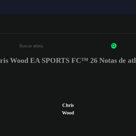
ris Wood EA SPORTS FC™ 26 Notas de atl
Insira pelo menos 3 caracteres ou números
Chris
Wood