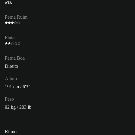
ATA
Perna Ruim
Fintas
Perna Boa
Direito
Altura
191 cm / 6'3"
Peso
92 kg / 203 lb
Ritmo