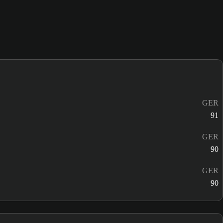
GER
91
GER
90
GER
90