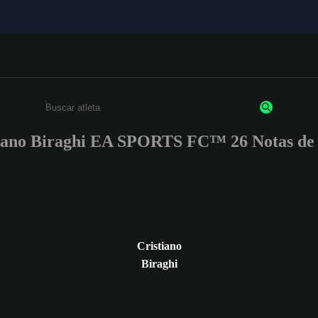
iano Biraghi EA SPORTS FC™ 26 Notas de 
Insira pelo menos 3 caracteres ou números
Cristiano
Biraghi