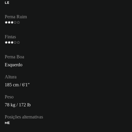
LE
Perna Ruim
Fintas
Perna Boa
Esquerdo
Altura
185 cm / 6'1"
Peso
78 kg / 172 lb
Posições alternativas
ME