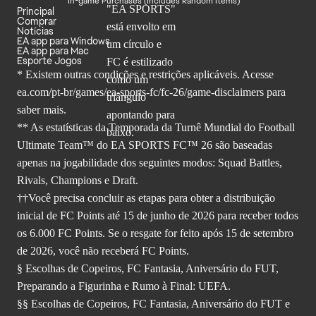
In-game Purchases (Includes Random Items)
Principal
Comprar
Notícias
EA app para Windows
EA app para Mac
Esporte Jogos
* Existem outras condições e restrições aplicáveis. Acesse
ea.com/pt-br/games/ea-sports-fc/fc-26
/game-disclaimers para
saber mais.
** As estatísticas da Temporada da Turnê Mundial do Football
Ultimate Team™ do EA SPORTS FC™ 26 são baseadas
apenas na jogabilidade dos seguintes modos: Squad Battles,
Rivals, Champions e Draft.
††Você precisa concluir as etapas para obter a distribuição
inicial de FC Points até 15 de junho de 2026 para receber todos
os 6.000 FC Points. Se o resgate for feito após 15 de setembro
de 2026, você não receberá FC Points.
§ Escolhas de Copeiros, FC Fantasia, Aniversário do FUT,
Preparando a Figurinha e Rumo à Final: UEFA.
§§ Escolhas de Copeiros, FC Fantasia, Aniversário do FUT e