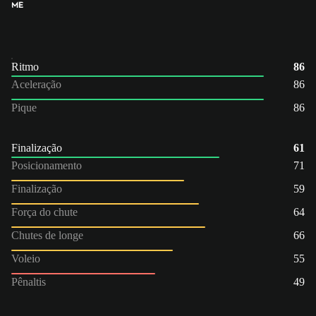
ME
Ritmo
86
Aceleração
86
Pique
86
Finalização
61
Posicionamento
71
Finalização
59
Força do chute
64
Chutes de longe
66
Voleio
55
Pênaltis
49