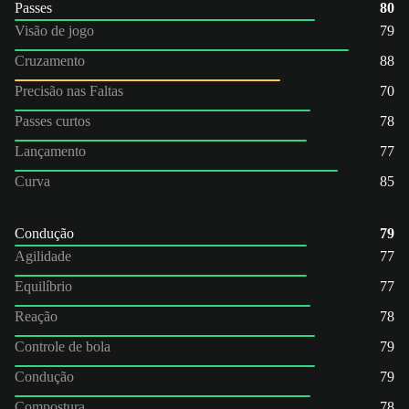
Passes
80
Visão de jogo
79
Cruzamento
88
Precisão nas Faltas
70
Passes curtos
78
Lançamento
77
Curva
85
Condução
79
Agilidade
77
Equilíbrio
77
Reação
78
Controle de bola
79
Condução
79
Compostura
78