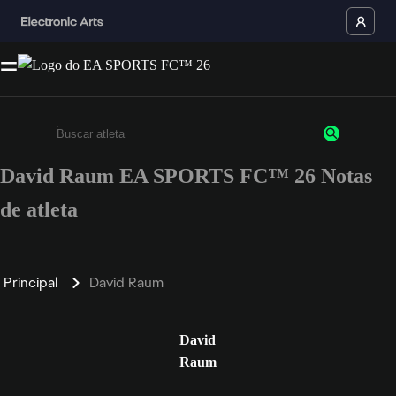
David Raum EA SPORTS FC™ 26 Notas
Insira pelo menos 3 caracteres ou números
de atleta
Principal
David Raum
David
Raum