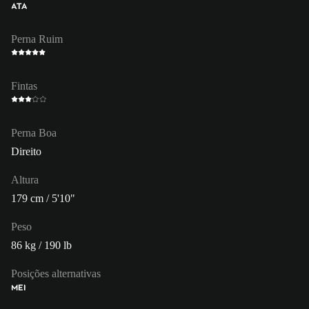
ATA
Perna Ruim
Fintas
Perna Boa
Direito
Altura
179 cm / 5'10"
Peso
86 kg / 190 lb
Posições alternativas
MEI