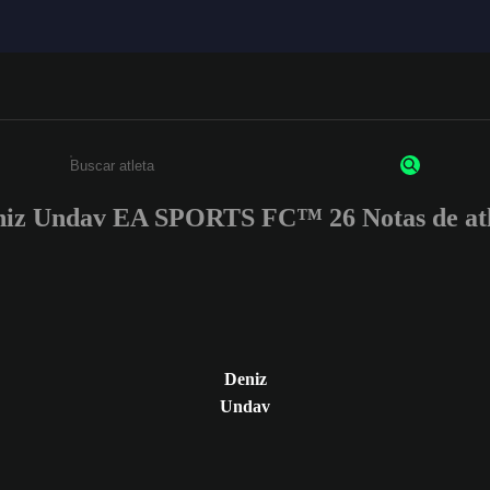
niz Undav EA SPORTS FC™ 26 Notas de atl
Insira pelo menos 3 caracteres ou números
Deniz
Undav