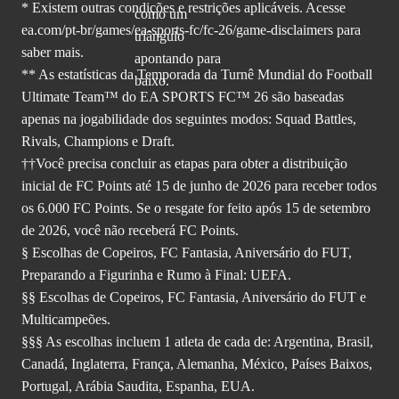
* Existem outras condições e restrições aplicáveis. Acesse
ea.com/pt-br/games/ea-sports-fc/fc-26
/game-disclaimers para
saber mais.
** As estatísticas da Temporada da Turnê Mundial do Football
Ultimate Team™ do EA SPORTS FC™ 26 são baseadas
apenas na jogabilidade dos seguintes modos: Squad Battles,
Rivals, Champions e Draft.
††Você precisa concluir as etapas para obter a distribuição
inicial de FC Points até 15 de junho de 2026 para receber todos
os 6.000 FC Points. Se o resgate for feito após 15 de setembro
de 2026, você não receberá FC Points.
§ Escolhas de Copeiros, FC Fantasia, Aniversário do FUT,
Preparando a Figurinha e Rumo à Final: UEFA.
§§ Escolhas de Copeiros, FC Fantasia, Aniversário do FUT e
Multicampeões.
§§§ As escolhas incluem 1 atleta de cada de: Argentina, Brasil,
Canadá, Inglaterra, França, Alemanha, México, Países Baixos,
Portugal, Arábia Saudita, Espanha, EUA.