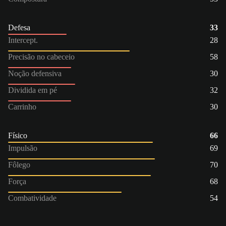
Defesa
33
Intercept.
28
Precisão no cabeceio
58
Noção defensiva
30
Dividida em pé
32
Carrinho
30
Físico
66
Impulsão
69
Fôlego
70
Força
68
Combatividade
54