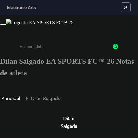
Dilan Salgado EA SPORTS FC™ 26 Notas
Insira pelo menos 3 caracteres ou números
de atleta
Principal
Dilan Salgado
Dilan
Salgado