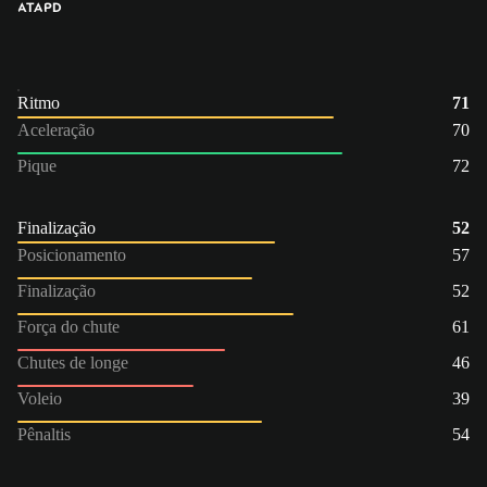
ATA
PD
Ritmo
71
Aceleração
70
Pique
72
Finalização
52
Posicionamento
57
Finalização
52
Força do chute
61
Chutes de longe
46
Voleio
39
Pênaltis
54