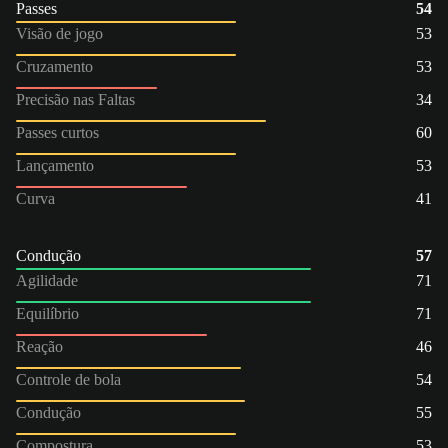
Passes
54
Visão de jogo
53
Cruzamento
53
Precisão nas Faltas
34
Passes curtos
60
Lançamento
53
Curva
41
Condução
57
Agilidade
71
Equilíbrio
71
Reação
46
Controle de bola
54
Condução
55
Compostura
53