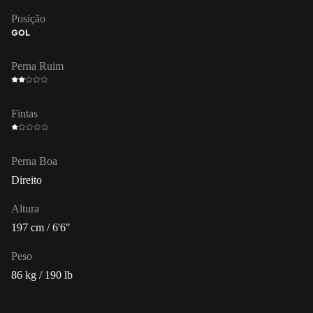
Posição
GOL
Perna Ruim
Fintas
Perna Boa
Direito
Altura
197 cm / 6'6"
Peso
86 kg / 190 lb