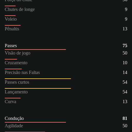
Chutes de longe
9
Voleio
9
Pênaltis
13
Passes
75
Visão de jogo
50
Cruzamento
10
Precisão nas Faltas
14
Passes curtos
54
Lançamento
54
Curva
13
Condução
81
Agilidade
50