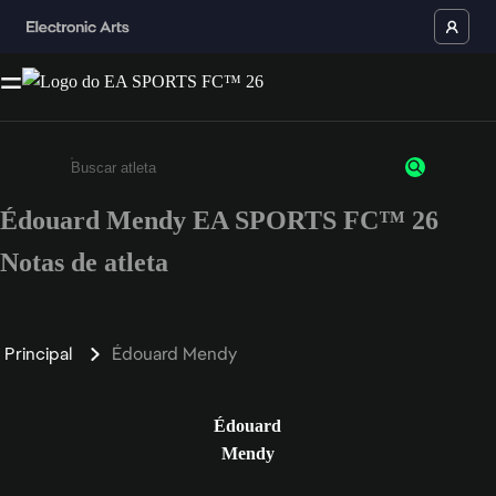
Édouard Mendy EA SPORTS FC™ 26
Insira pelo menos 3 caracteres ou números
Notas de atleta
Principal
Édouard Mendy
Édouard
Mendy