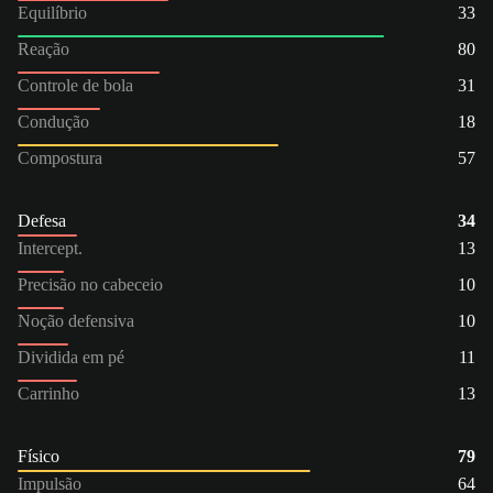
Equilíbrio
33
Reação
80
Controle de bola
31
Condução
18
Compostura
57
Defesa
34
Intercept.
13
Precisão no cabeceio
10
Noção defensiva
10
Dividida em pé
11
Carrinho
13
Físico
79
Impulsão
64