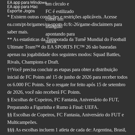
EA app para Windows
EA app para Mac
Esporte Jogos
* Existem outras condições e restrições aplicáveis. Acesse
ea.com/pt-br/games/ea-sports-fc/fc-26
/game-disclaimers para
saber mais.
** As estatísticas da Temporada da Turnê Mundial do Football
Ultimate Team™ do EA SPORTS FC™ 26 são baseadas
apenas na jogabilidade dos seguintes modos: Squad Battles,
Rivals, Champions e Draft.
††Você precisa concluir as etapas para obter a distribuição
inicial de FC Points até 15 de junho de 2026 para receber todos
os 6.000 FC Points. Se o resgate for feito após 15 de setembro
de 2026, você não receberá FC Points.
§ Escolhas de Copeiros, FC Fantasia, Aniversário do FUT,
Preparando a Figurinha e Rumo à Final: UEFA.
§§ Escolhas de Copeiros, FC Fantasia, Aniversário do FUT e
Multicampeões.
§§§ As escolhas incluem 1 atleta de cada de: Argentina, Brasil,