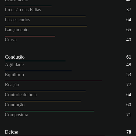
Precisão nas Faltas
37
Passes curtos
64
Lançamento
65
Curva
40
Condução
61
Agilidade
48
Equilíbrio
53
Reação
77
Controle de bola
64
Condução
60
Compostura
71
Defesa
78