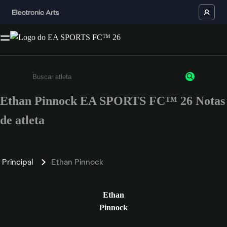
Ethan Pinnock EA SPORTS FC™ 26 Notas
Insira pelo menos 3 caracteres ou números
de atleta
Principal
Ethan Pinnock
Ethan
Pinnock