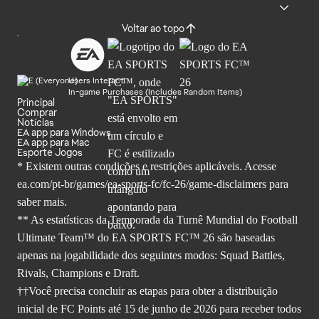
Voltar ao topo
Users Interact
In-game Purchases (Includes Random Items)
Principal
Comprar
Notícias
EA app para Windows
EA app para Mac
Esporte Jogos
* Existem outras condições e restrições aplicáveis. Acesse
ea.com/pt-br/games/ea-sports-fc/fc-26
/game-disclaimers para
saber mais.
** As estatísticas da Temporada da Turnê Mundial do Football
Ultimate Team™ do EA SPORTS FC™ 26 são baseadas
apenas na jogabilidade dos seguintes modos: Squad Battles,
Rivals, Champions e Draft.
††Você precisa concluir as etapas para obter a distribuição
inicial de FC Points até 15 de junho de 2026 para receber todos