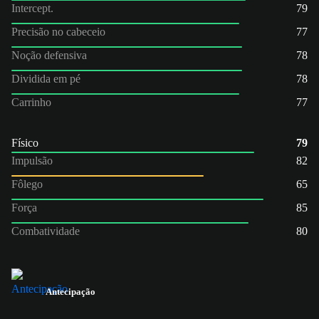
Intercept.
79
Precisão no cabeceio
77
Noção defensiva
78
Dividida em pé
78
Carrinho
77
Físico
79
Impulsão
82
Fôlego
65
Força
85
Combatividade
80
Antecipação