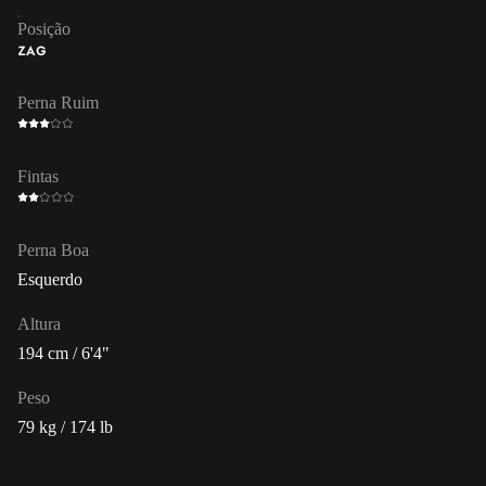
Posição
ZAG
Perna Ruim
Fintas
Perna Boa
Esquerdo
Altura
194 cm / 6'4"
Peso
79 kg / 174 lb