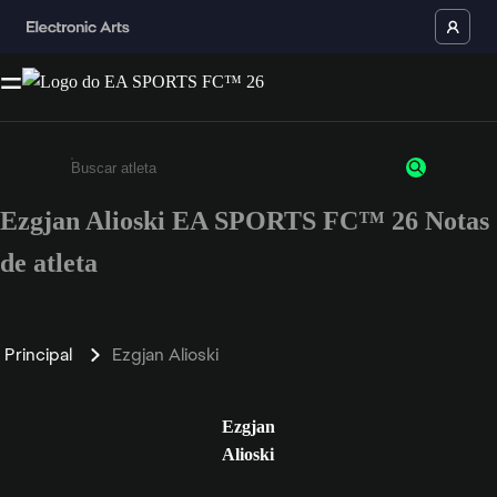
Ezgjan Alioski EA SPORTS FC™ 26 Notas
Insira pelo menos 3 caracteres ou números
de atleta
Principal
Ezgjan Alioski
Ezgjan
Alioski