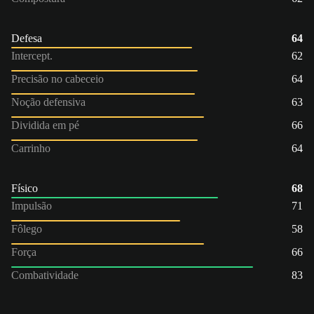
Defesa
64
Intercept.
62
Precisão no cabeceio
64
Noção defensiva
63
Dividida em pé
66
Carrinho
64
Físico
68
Impulsão
71
Fôlego
58
Força
66
Combatividade
83