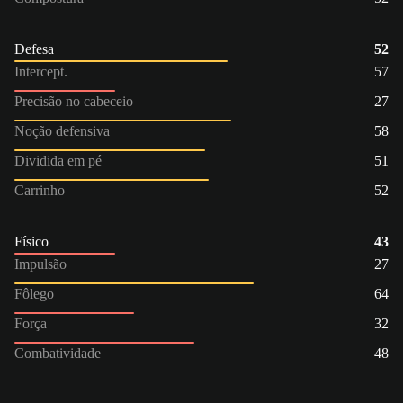
Defesa
52
Intercept.
57
Precisão no cabeceio
27
Noção defensiva
58
Dividida em pé
51
Carrinho
52
Físico
43
Impulsão
27
Fôlego
64
Força
32
Combatividade
48