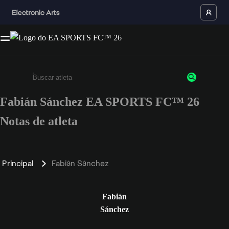
Fabián Sánchez EA SPORTS FC™ 26
Insira pelo menos 3 caracteres ou números
Notas de atleta
Principal
Fabián Sánchez
Fabián
Sánchez