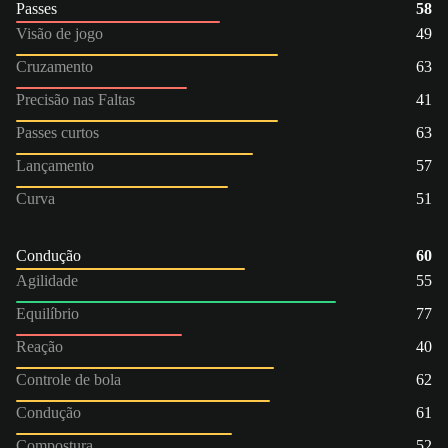
Passes
58
Visão de jogo
49
Cruzamento
63
Precisão nas Faltas
41
Passes curtos
63
Lançamento
57
Curva
51
Condução
60
Agilidade
55
Equilíbrio
77
Reação
40
Controle de bola
62
Condução
61
Compostura
52