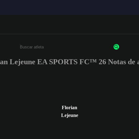
ian Lejeune EA SPORTS FC™ 26 Notas de a
Insira pelo menos 3 caracteres ou números
Florian
Lejeune