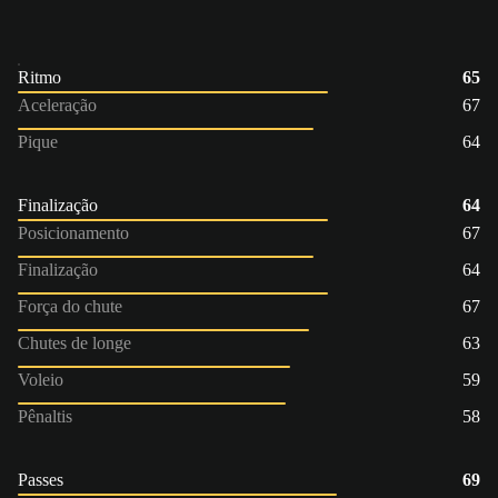
Ritmo
65
Aceleração
67
Pique
64
Finalização
64
Posicionamento
67
Finalização
64
Força do chute
67
Chutes de longe
63
Voleio
59
Pênaltis
58
Passes
69