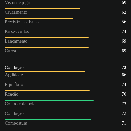
Visão de jogo
69
Cruzamento
62
Precisão nas Faltas
56
Passes curtos
74
Lançamento
69
Curva
69
Condução
72
Agilidade
66
Equilíbrio
74
Reação
70
Controle de bola
73
Condução
72
Compostura
71