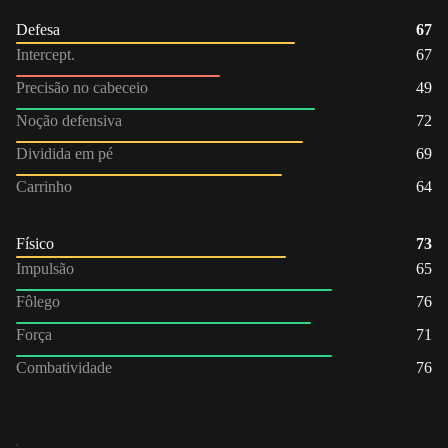
Defesa
67
Intercept.
67
Precisão no cabeceio
49
Noção defensiva
72
Dividida em pé
69
Carrinho
64
Físico
73
Impulsão
65
Fôlego
76
Força
71
Combatividade
76