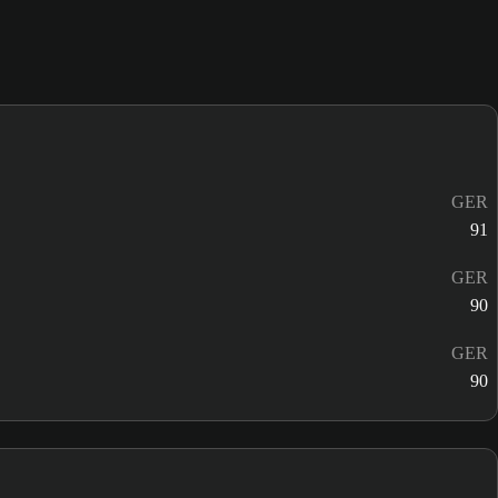
GER
91
GER
90
GER
90