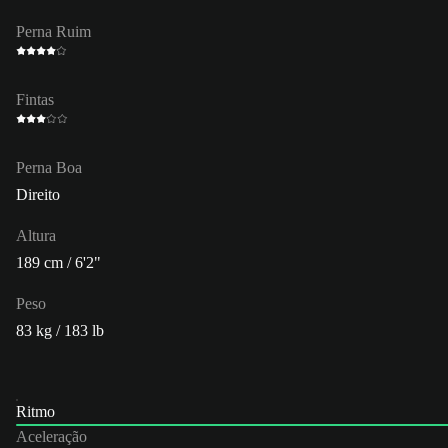
Perna Ruim
Fintas
Perna Boa
Direito
Altura
189 cm / 6'2"
Peso
83 kg / 183 lb
Ritmo
Aceleração