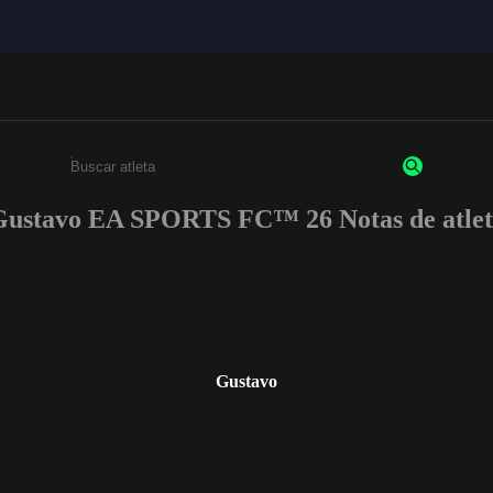
Gustavo EA SPORTS FC™ 26 Notas de atlet
Insira pelo menos 3 caracteres ou números
Gustavo