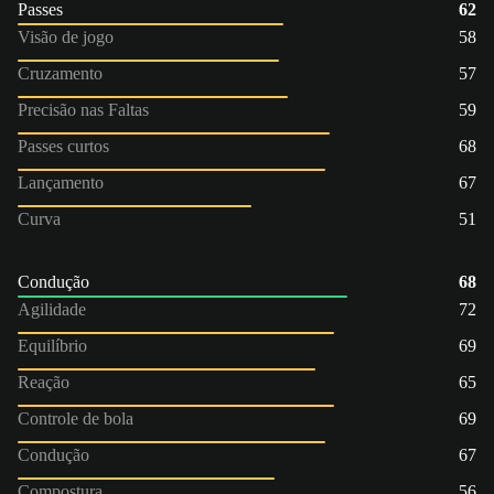
Passes
62
Visão de jogo
58
Cruzamento
57
Precisão nas Faltas
59
Passes curtos
68
Lançamento
67
Curva
51
Condução
68
Agilidade
72
Equilíbrio
69
Reação
65
Controle de bola
69
Condução
67
Compostura
56