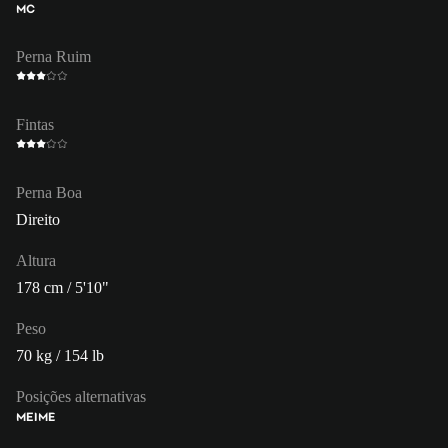
MC
Perna Ruim
Fintas
Perna Boa
Direito
Altura
178 cm / 5'10"
Peso
70 kg / 154 lb
Posições alternativas
MEI
ME