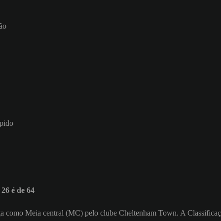
ão
ápido
26 é de 64
. Joga como Meia central (MC) pelo clube Cheltenham Town. A Classifica