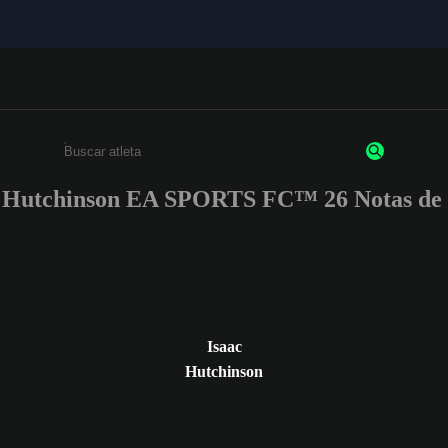
 Hutchinson EA SPORTS FC™ 26 Notas de 
Insira pelo menos 3 caracteres ou números
Isaac
Hutchinson