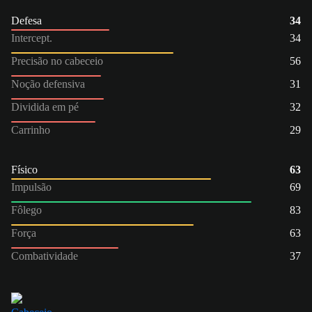
Defesa
34
Intercept.
34
Precisão no cabeceio
56
Noção defensiva
31
Dividida em pé
32
Carrinho
29
Físico
63
Impulsão
69
Fôlego
83
Força
63
Combatividade
37