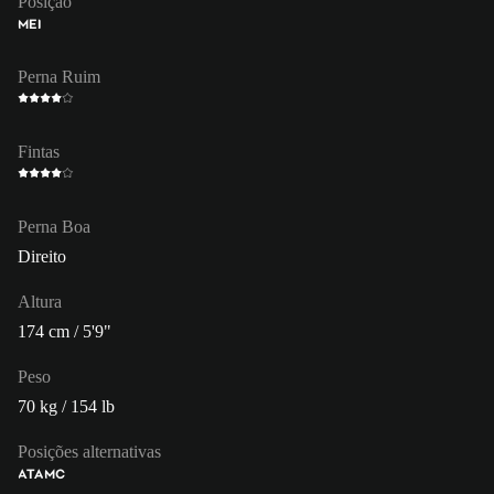
Posição
MEI
Perna Ruim
Fintas
Perna Boa
Direito
Altura
174 cm / 5'9"
Peso
70 kg / 154 lb
Posições alternativas
ATA
MC