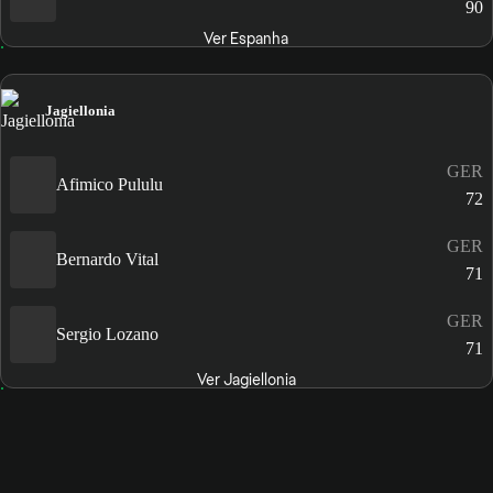
90
Ver Espanha
Jagiellonia
GER
Afimico Pululu
72
GER
Bernardo Vital
71
GER
Sergio Lozano
71
Ver Jagiellonia