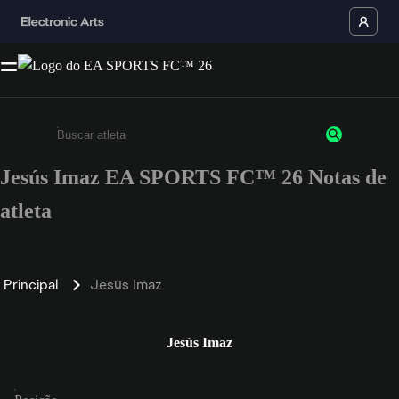
Jesús Imaz EA SPORTS FC™ 26 Notas de
Insira pelo menos 3 caracteres ou números
atleta
Principal
Jesús Imaz
Jesús Imaz