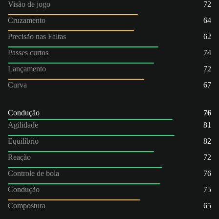
Visão de jogo
72
Cruzamento
64
Precisão nas Faltas
62
Passes curtos
74
Lançamento
72
Curva
67
Condução
76
Agilidade
81
Equilíbrio
82
Reação
72
Controle de bola
76
Condução
75
Compostura
65