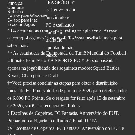
Principal
Comprar
Notícias
EA app para Windows
EA app para Mac
Esporte Jogos
* Existem outras condições e restrições aplicáveis. Acesse
ea.com/pt-br/games/ea-sports-fc/fc-26
/game-disclaimers para
saber mais.
** As estatísticas da Temporada da Turnê Mundial do Football
Ultimate Team™ do EA SPORTS FC™ 26 são baseadas
apenas na jogabilidade dos seguintes modos: Squad Battles,
Rivals, Champions e Draft.
††Você precisa concluir as etapas para obter a distribuição
inicial de FC Points até 15 de junho de 2026 para receber todos
os 6.000 FC Points. Se o resgate for feito após 15 de setembro
de 2026, você não receberá FC Points.
§ Escolhas de Copeiros, FC Fantasia, Aniversário do FUT,
Preparando a Figurinha e Rumo à Final: UEFA.
§§ Escolhas de Copeiros, FC Fantasia, Aniversário do FUT e