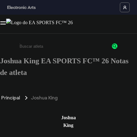
Joshua King EA SPORTS FC™ 26 Notas
Insira pelo menos 3 caracteres ou números
de atleta
Principal
Joshua King
Joshua
King