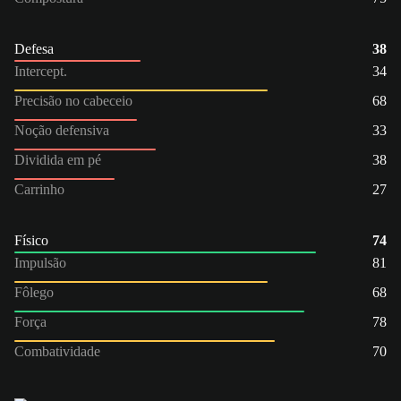
Defesa
38
Intercept.
34
Precisão no cabeceio
68
Noção defensiva
33
Dividida em pé
38
Carrinho
27
Físico
74
Impulsão
81
Fôlego
68
Força
78
Combatividade
70