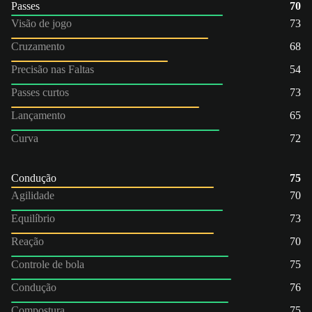
Passes
70
Visão de jogo
73
Cruzamento
68
Precisão nas Faltas
54
Passes curtos
73
Lançamento
65
Curva
72
Condução
75
Agilidade
70
Equilíbrio
73
Reação
70
Controle de bola
75
Condução
76
Compostura
75