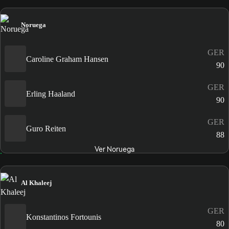
Noruega
GER
Caroline Graham Hansen
90
GER
Erling Haaland
90
GER
Guro Reiten
88
Ver Noruega
Al Khaleej
GER
Konstantinos Fortounis
80