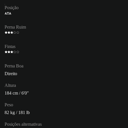
Posição
ATA
Perna Ruim
Fintas
Perna Boa
Direito
Altura
184 cm / 6'0"
Peso
82 kg / 181 lb
Posições alternativas