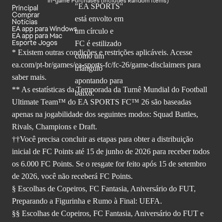
In-game Purchases (Includes Random Items)
Principal
Comprar
Notícias
EA app para Windows
EA app para Mac
Esporte Jogos
* Existem outras condições e restrições aplicáveis. Acesse
ea.com/pt-br/games/ea-sports-fc/fc-26
/game-disclaimers para
saber mais.
** As estatísticas da Temporada da Turnê Mundial do Football
Ultimate Team™ do EA SPORTS FC™ 26 são baseadas
apenas na jogabilidade dos seguintes modos: Squad Battles,
Rivals, Champions e Draft.
††Você precisa concluir as etapas para obter a distribuição
inicial de FC Points até 15 de junho de 2026 para receber todos
os 6.000 FC Points. Se o resgate for feito após 15 de setembro
de 2026, você não receberá FC Points.
§ Escolhas de Copeiros, FC Fantasia, Aniversário do FUT,
Preparando a Figurinha e Rumo à Final: UEFA.
§§ Escolhas de Copeiros, FC Fantasia, Aniversário do FUT e