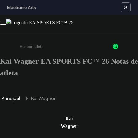
Kai Wagner EA SPORTS FC™ 26 Notas de
Insira pelo menos 3 caracteres ou números
atleta
Principal
Kai Wagner
Kai
Wagner