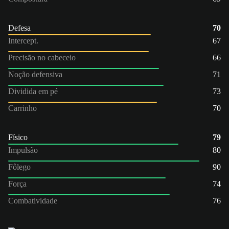
Defesa
70
Intercept.
67
Precisão no cabeceio
66
Noção defensiva
71
Dividida em pé
73
Carrinho
70
Físico
79
Impulsão
80
Fôlego
90
Força
74
Combatividade
76