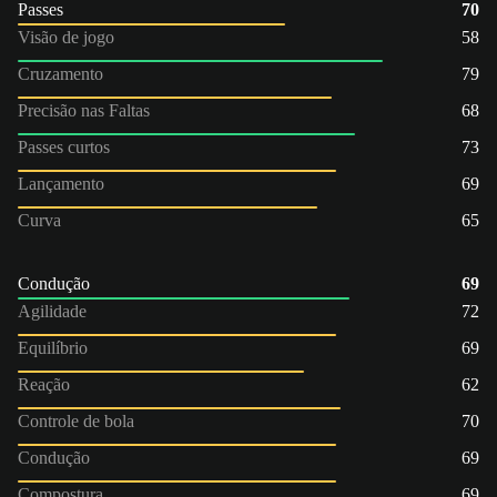
Passes
70
Visão de jogo
58
Cruzamento
79
Precisão nas Faltas
68
Passes curtos
73
Lançamento
69
Curva
65
Condução
69
Agilidade
72
Equilíbrio
69
Reação
62
Controle de bola
70
Condução
69
Compostura
69