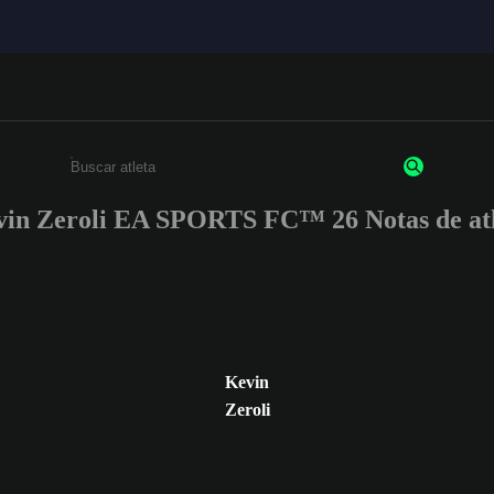
in Zeroli EA SPORTS FC™ 26 Notas de at
Insira pelo menos 3 caracteres ou números
Kevin
Zeroli