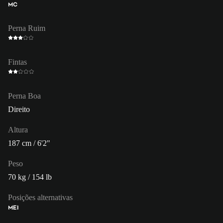
MC
Perna Ruim
Fintas
Perna Boa
Direito
Altura
187 cm / 6'2"
Peso
70 kg / 154 lb
Posições alternativas
MEI