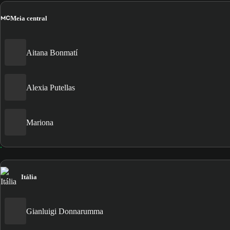
MC
Meia central
Aitana Bonmatí
Alexia Putellas
Mariona
Itália
Gianluigi Donnarumma