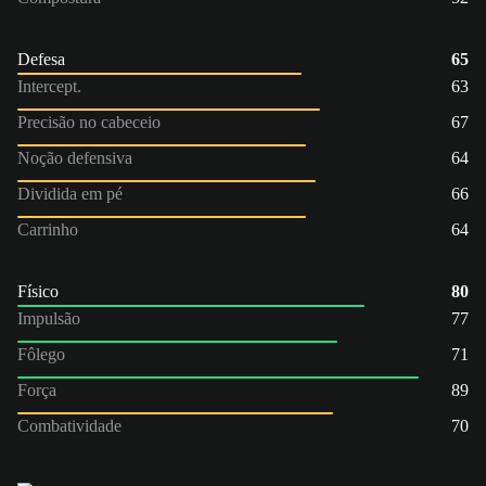
Defesa
65
Intercept.
63
Precisão no cabeceio
67
Noção defensiva
64
Dividida em pé
66
Carrinho
64
Físico
80
Impulsão
77
Fôlego
71
Força
89
Combatividade
70