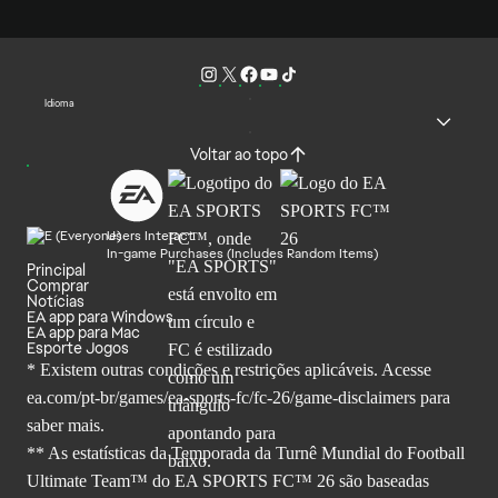
Idioma
Voltar ao topo
Users Interact
In-game Purchases (Includes Random Items)
Principal
Comprar
Notícias
EA app para Windows
EA app para Mac
Esporte Jogos
* Existem outras condições e restrições aplicáveis. Acesse
ea.com/pt-br/games/ea-sports-fc/fc-26
/game-disclaimers para
saber mais.
** As estatísticas da Temporada da Turnê Mundial do Football
Ultimate Team™ do EA SPORTS FC™ 26 são baseadas