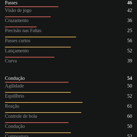
Passes
46
Visão de jogo
42
Cruzamento
36
Precisão nas Faltas
25
Passes curtos
56
Lançamento
52
Curva
39
Condução
54
Agilidade
50
Equilíbrio
52
Reação
61
Controle de bola
60
Condução
50
Compostura
52