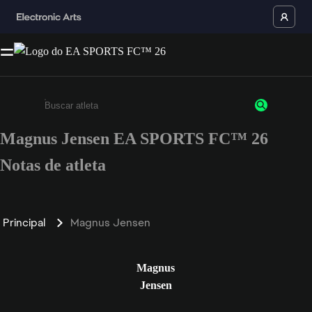
Magnus Jensen EA SPORTS FC™ 26
Insira pelo menos 3 caracteres ou números
Notas de atleta
Principal
Magnus Jensen
Magnus
Jensen