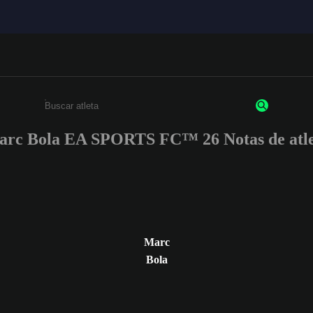
rc Bola EA SPORTS FC™ 26 Notas de atl
Insira pelo menos 3 caracteres ou números
Marc
Bola