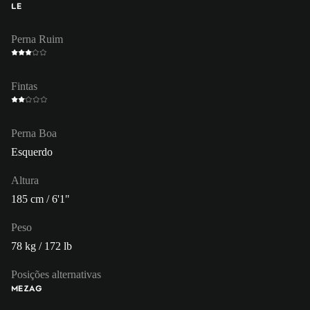
LE
Perna Ruim
Fintas
Perna Boa
Esquerdo
Altura
185 cm / 6'1"
Peso
78 kg / 172 lb
Posições alternativas
ME
ZAG