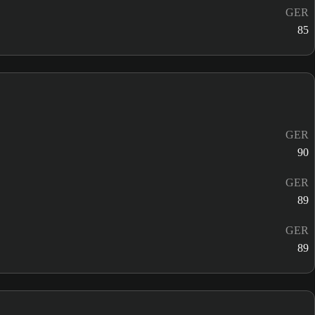
GER
85
GER
90
GER
89
GER
89