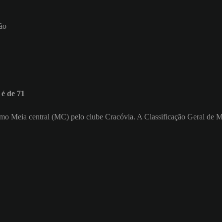
ão
é de 71
 como Meia central (MC) pelo clube Cracóvia. A Classificação Geral de 