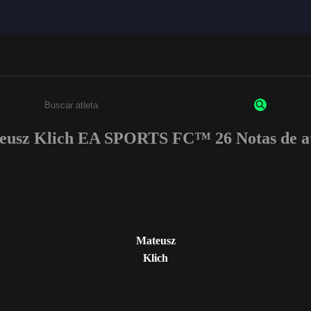
eusz Klich EA SPORTS FC™ 26 Notas de at
Insira pelo menos 3 caracteres ou números
Mateusz
Klich