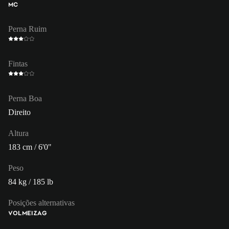
MC
Perna Ruim
Fintas
Perna Boa
Direito
Altura
183 cm / 6'0"
Peso
84 kg / 185 lb
Posições alternativas
VOL
MEI
ZAG