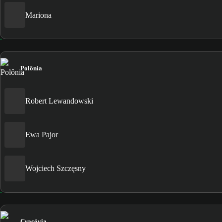
Mariona
Polônia
Robert Lewandowski
Ewa Pajor
Wojciech Szczęsny
Cracóvia