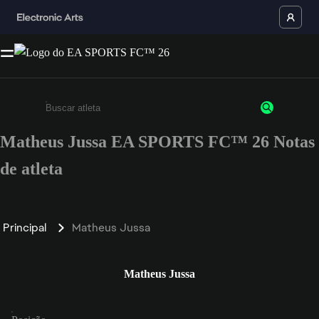
Matheus Jussa EA SPORTS FC™ 26 Notas
Insira pelo menos 3 caracteres ou números
de atleta
Principal
Matheus Jussa
Matheus Jussa