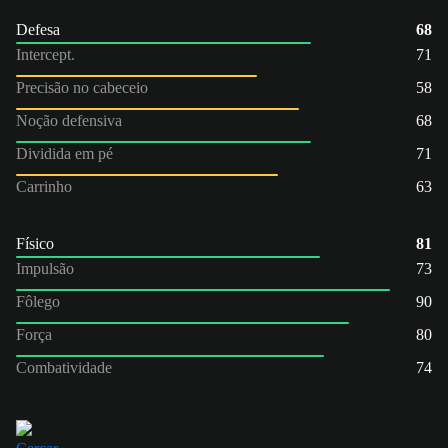
Defesa
68
Intercept.
71
Precisão no cabeceio
58
Noção defensiva
68
Dividida em pé
71
Carrinho
63
Físico
81
Impulsão
73
Fôlego
90
Força
80
Combatividade
74