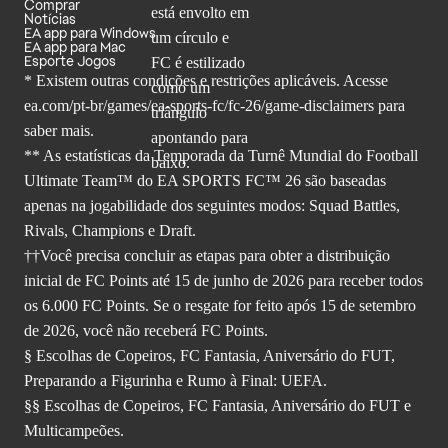
Comprar
Notícias
EA app para Windows
EA app para Mac
Esporte Jogos
* Existem outras condições e restrições aplicáveis. Acesse
ea.com/pt-br/games/ea-sports-fc/fc-26
/game-disclaimers para
saber mais.
** As estatísticas da Temporada da Turnê Mundial do Football
Ultimate Team™ do EA SPORTS FC™ 26 são baseadas
apenas na jogabilidade dos seguintes modos: Squad Battles,
Rivals, Champions e Draft.
††Você precisa concluir as etapas para obter a distribuição
inicial de FC Points até 15 de junho de 2026 para receber todos
os 6.000 FC Points. Se o resgate for feito após 15 de setembro
de 2026, você não receberá FC Points.
§ Escolhas de Copeiros, FC Fantasia, Aniversário do FUT,
Preparando a Figurinha e Rumo à Final: UEFA.
§§ Escolhas de Copeiros, FC Fantasia, Aniversário do FUT e
Multicampeões.