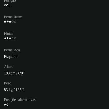
Posição
VOL
Perna Ruim
Fintas
Perna Boa
Esquerdo
Altura
183 cm / 6'0"
Peso
83 kg / 183 lb
Posições alternativas
MC