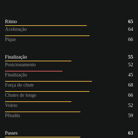
Ritmo
65
Aceleração
64
Pique
66
Finalização
55
Posicionamento
52
Finalização
45
Força do chute
68
Chutes de longe
66
Voleio
52
Pênaltis
59
Passes
63