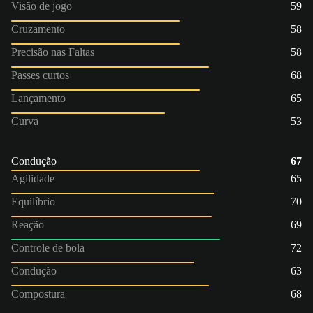
Visão de jogo
59
Cruzamento
58
Precisão nas Faltas
58
Passes curtos
68
Lançamento
65
Curva
53
Condução
67
Agilidade
65
Equilíbrio
70
Reação
69
Controle de bola
72
Condução
63
Compostura
68