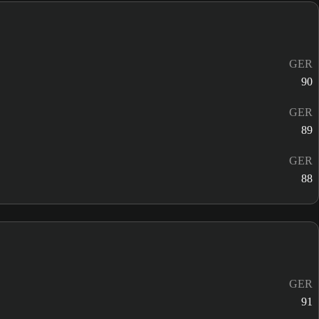
GER
90
GER
89
GER
88
GER
91