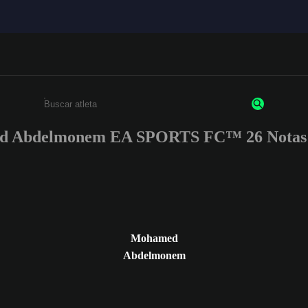
 Abdelmonem EA SPORTS FC™ 26 Notas d
Insira pelo menos 3 caracteres ou números
Mohamed
Abdelmonem