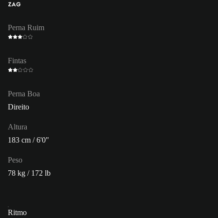
ZAG
Perna Ruim
Fintas
Perna Boa
Direito
Altura
183 cm / 6'0"
Peso
78 kg / 172 lb
Ritmo