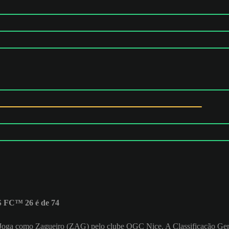
S FC™ 26 é de 74
o. Joga como Zagueiro (ZAG) pelo clube OGC Nice. A Classificação 