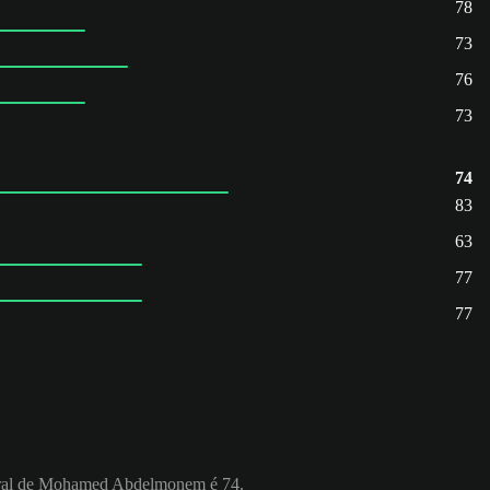
78
73
76
73
74
83
63
77
77
Geral de Mohamed Abdelmonem é 74.