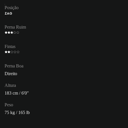
Posição
ZAG
Perna Ruim
Fintas
Perna Boa
Direito
Altura
183 cm / 6'0"
Peso
75 kg / 165 lb