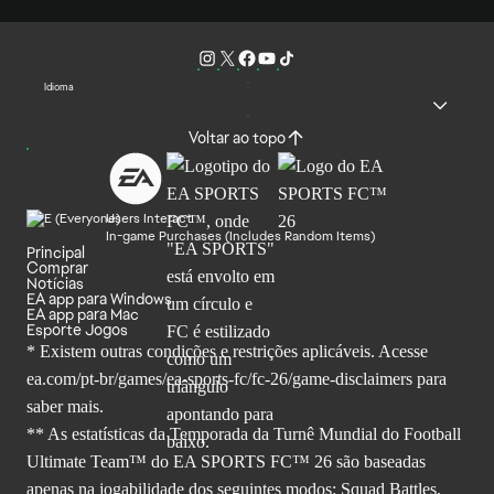
Idioma
Voltar ao topo
Users Interact
In-game Purchases (Includes Random Items)
Principal
Comprar
Notícias
EA app para Windows
EA app para Mac
Esporte Jogos
* Existem outras condições e restrições aplicáveis. Acesse
ea.com/pt-br/games/ea-sports-fc/fc-26
/game-disclaimers para
saber mais.
** As estatísticas da Temporada da Turnê Mundial do Football
Ultimate Team™ do EA SPORTS FC™ 26 são baseadas
apenas na jogabilidade dos seguintes modos: Squad Battles,