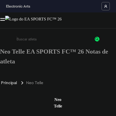
Neo Telle EA SPORTS FC™ 26 Notas de
Insira pelo menos 3 caracteres ou números
atleta
Principal
Neo Telle
Neo
Telle