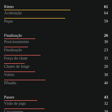
Ritmo
61
Aceleração
64
Pique
59
Finalização
26
Posicionamento
30
Finalização
23
Força do chute
35
Chutes de longe
20
Voleio
30
Pênaltis
40
Passes
43
Visão de jogo
32
Cruzamento
39