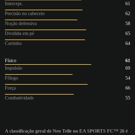
Intercept.
61
Precisão no cabeceio
62
Noção defensiva
58
Dividida em pé
65
Carrinho
64
Físico
61
Impulsão
69
Fôlego
54
Força
66
Combatividade
55
A classificação geral de Neo Telle no EA SPORTS FC™ 26 é