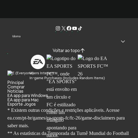
Idioma
Voltar ao topo
Users Interact
In-game Purchases (Includes Random Items)
Principal
Comprar
Notícias
EA app para Windows
EA app para Mac
Esporte Jogos
* Existem outras condições e restrições aplicáveis. Acesse
ea.com/pt-br/games/ea-sports-fc/fc-26
/game-disclaimers para
saber mais.
** As estatísticas da Temporada da Turnê Mundial do Football