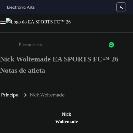
Nick Woltemade EA SPORTS FC™ 26
Insira pelo menos 3 caracteres ou números
Notas de atleta
Principal
Nick Woltemade
Nick
Woltemade