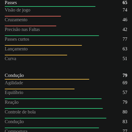
Passes
65
Visão de jogo
74
Cruzamento
46
Precisão nas Faltas
42
Passes curtos
77
Lançamento
63
Curva
51
Condução
79
Agilidade
69
Equilíbrio
57
Reação
79
Controle de bola
80
Condução
83
Compostura
77