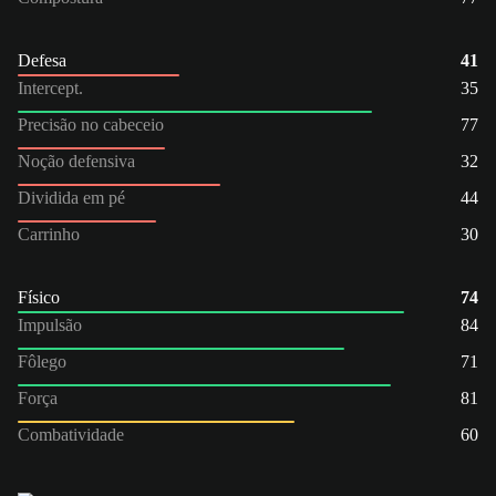
Defesa
41
Intercept.
35
Precisão no cabeceio
77
Noção defensiva
32
Dividida em pé
44
Carrinho
30
Físico
74
Impulsão
84
Fôlego
71
Força
81
Combatividade
60