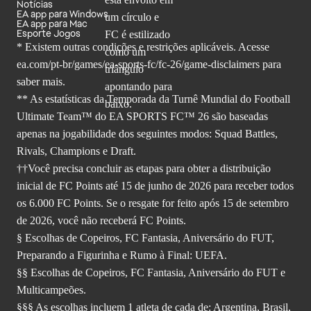
Notícias
EA app para Windows
EA app para Mac
Esporte Jogos
* Existem outras condições e restrições aplicáveis. Acesse
ea.com/pt-br/games/ea-sports-fc/fc-26
/game-disclaimers para
saber mais.
** As estatísticas da Temporada da Turnê Mundial do Football
Ultimate Team™ do EA SPORTS FC™ 26 são baseadas
apenas na jogabilidade dos seguintes modos: Squad Battles,
Rivals, Champions e Draft.
††Você precisa concluir as etapas para obter a distribuição
inicial de FC Points até 15 de junho de 2026 para receber todos
os 6.000 FC Points. Se o resgate for feito após 15 de setembro
de 2026, você não receberá FC Points.
§ Escolhas de Copeiros, FC Fantasia, Aniversário do FUT,
Preparando a Figurinha e Rumo à Final: UEFA.
§§ Escolhas de Copeiros, FC Fantasia, Aniversário do FUT e
Multicampeões.
§§§ As escolhas incluem 1 atleta de cada de: Argentina, Brasil,