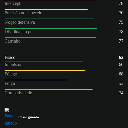
Intercept.
78
Precisão no cabeceio
70
Noção defensiva
75
Dividida em pé
78
Carrinho
77
Físico
62
Impulsão
66
Fôlego
68
Força
53
Combatividade
74
Passe guiado