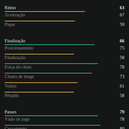
Ritmo
63
Aceleração
67
Pique
59
Finalização
66
Posicionamento
75
Finalização
58
Força do chute
78
Chutes de longe
73
Voleio
61
Pênaltis
58
Passes
79
Visão de jogo
78
Cruzamento
80