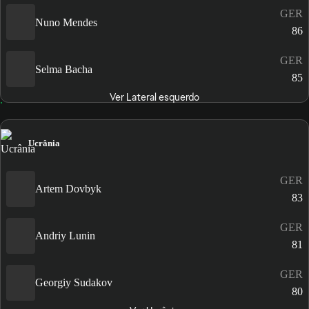
GER
Nuno Mendes
86
GER
Selma Bacha
85
Ver Lateral esquerdo
Ucrânia
GER
Artem Dovbyk
83
GER
Andriy Lunin
81
GER
Georgiy Sudakov
80