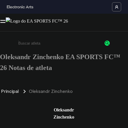
Oleksandr Zinchenko EA SPORTS FC™
Insira pelo menos 3 caracteres ou números
26 Notas de atleta
Principal
Oleksandr Zinchenko
Oleksandr
Zinchenko