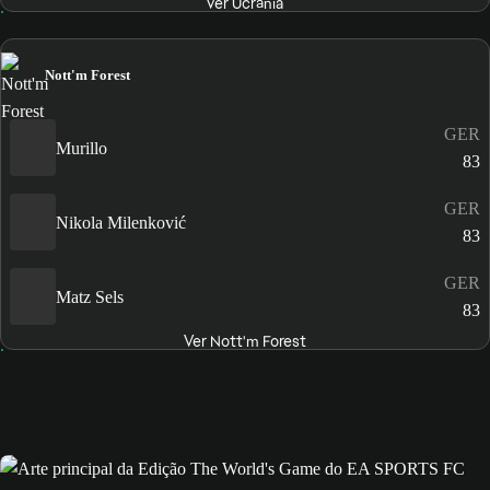
Ver Ucrânia
Nott'm Forest
GER
Murillo
83
GER
Nikola Milenković
83
GER
Matz Sels
83
Ver Nott'm Forest