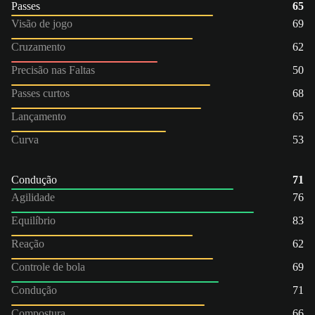
Passes
65
Visão de jogo
69
Cruzamento
62
Precisão nas Faltas
50
Passes curtos
68
Lançamento
65
Curva
53
Condução
71
Agilidade
76
Equilíbrio
83
Reação
62
Controle de bola
69
Condução
71
Compostura
66