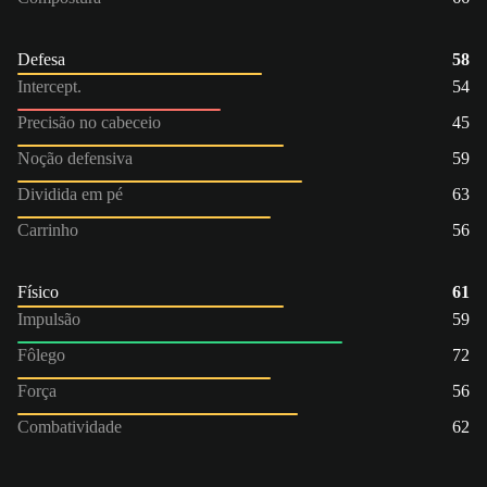
Defesa
58
Intercept.
54
Precisão no cabeceio
45
Noção defensiva
59
Dividida em pé
63
Carrinho
56
Físico
61
Impulsão
59
Fôlego
72
Força
56
Combatividade
62