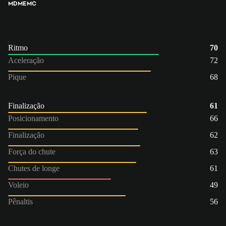
MD
ME
MC
Ritmo
70
Aceleração
72
Pique
68
Finalização
61
Posicionamento
66
Finalização
62
Força do chute
63
Chutes de longe
61
Voleio
49
Pênaltis
56