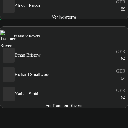
GER
Alessia Russo
89
Ver Inglaterra
Tranmere Rovers
GER
Ethan Bristow
64
GER
Richard Smallwood
64
GER
Nathan Smith
64
Ver Tranmere Rovers