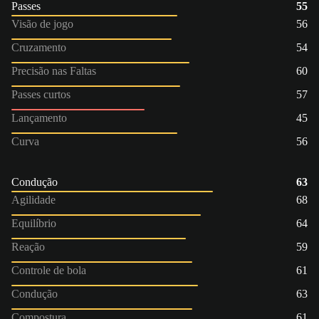
Passes
55
Visão de jogo
56
Cruzamento
54
Precisão nas Faltas
60
Passes curtos
57
Lançamento
45
Curva
56
Condução
63
Agilidade
68
Equilíbrio
64
Reação
59
Controle de bola
61
Condução
63
Compostura
61