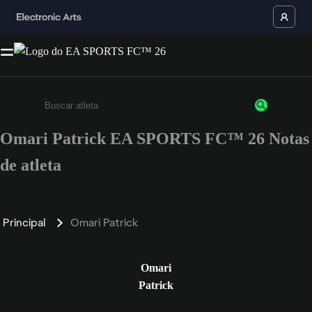
Omari Patrick EA SPORTS FC™ 26 Notas
Insira pelo menos 3 caracteres ou números
de atleta
Principal
Omari Patrick
Omari
Patrick