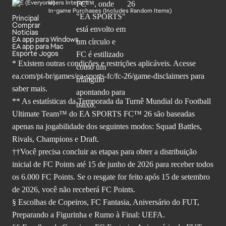
Users Interact
In-game Purchases (Includes Random Items)
Principal
Comprar
Notícias
EA app para Windows
EA app para Mac
Esporte Jogos
* Existem outras condições e restrições aplicáveis. Acesse
ea.com/pt-br/games/ea-sports-fc/fc-26
/game-disclaimers para
saber mais.
** As estatísticas da Temporada da Turnê Mundial do Football
Ultimate Team™ do EA SPORTS FC™ 26 são baseadas
apenas na jogabilidade dos seguintes modos: Squad Battles,
Rivals, Champions e Draft.
††Você precisa concluir as etapas para obter a distribuição
inicial de FC Points até 15 de junho de 2026 para receber todos
os 6.000 FC Points. Se o resgate for feito após 15 de setembro
de 2026, você não receberá FC Points.
§ Escolhas de Copeiros, FC Fantasia, Aniversário do FUT,
Preparando a Figurinha e Rumo à Final: UEFA.