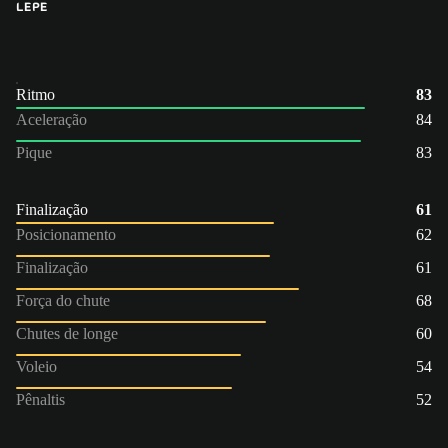
LE
PE
Ritmo
83
Aceleração
84
Pique
83
Finalização
61
Posicionamento
62
Finalização
61
Força do chute
68
Chutes de longe
60
Voleio
54
Pênaltis
52