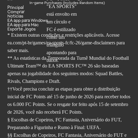
In-game Purchases (Includes Random Items)
Principal
Comprar
Notícias
EA app para Windows
EA app para Mac
Esporte Jogos
* Existem outras condições e restrições aplicáveis. Acesse
ea.com/pt-br/games/ea-sports-fc/fc-26
/game-disclaimers para
saber mais.
** As estatísticas da Temporada da Turnê Mundial do Football
Ultimate Team™ do EA SPORTS FC™ 26 são baseadas
apenas na jogabilidade dos seguintes modos: Squad Battles,
Rivals, Champions e Draft.
††Você precisa concluir as etapas para obter a distribuição
inicial de FC Points até 15 de junho de 2026 para receber todos
os 6.000 FC Points. Se o resgate for feito após 15 de setembro
de 2026, você não receberá FC Points.
§ Escolhas de Copeiros, FC Fantasia, Aniversário do FUT,
Preparando a Figurinha e Rumo à Final: UEFA.
§§ Escolhas de Copeiros, FC Fantasia, Aniversário do FUT e