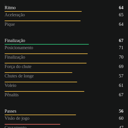
Ritmo
64
Aceleração
65
Pique
64
Finalização
67
Posicionamento
71
Finalização
70
Força do chute
69
Chutes de longe
57
Voleio
61
Pênaltis
67
Passes
56
Visão de jogo
60
Cruzamento
47