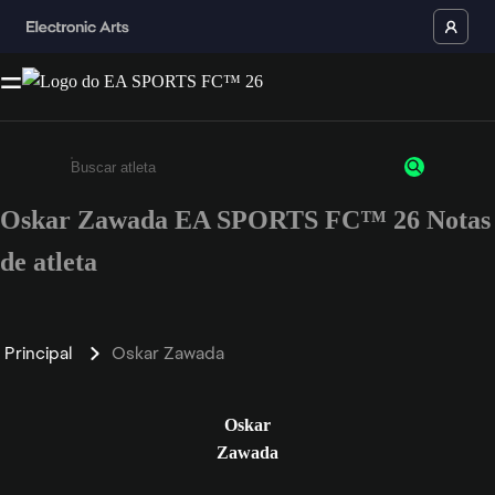
Oskar Zawada EA SPORTS FC™ 26 Notas
Insira pelo menos 3 caracteres ou números
de atleta
Principal
Oskar Zawada
Oskar
Zawada