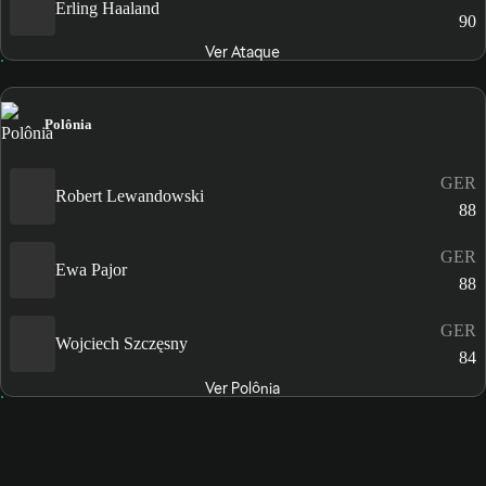
Erling Haaland
90
Ver Ataque
Polônia
GER
Robert Lewandowski
88
GER
Ewa Pajor
88
GER
Wojciech Szczęsny
84
Ver Polônia