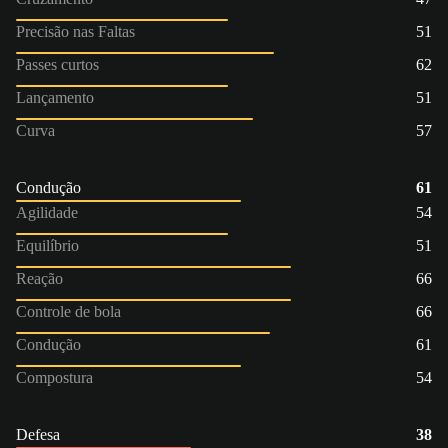
Precisão nas Faltas
51
Passes curtos
62
Lançamento
51
Curva
57
Condução
61
Agilidade
54
Equilíbrio
51
Reação
66
Controle de bola
66
Condução
61
Compostura
54
Defesa
38