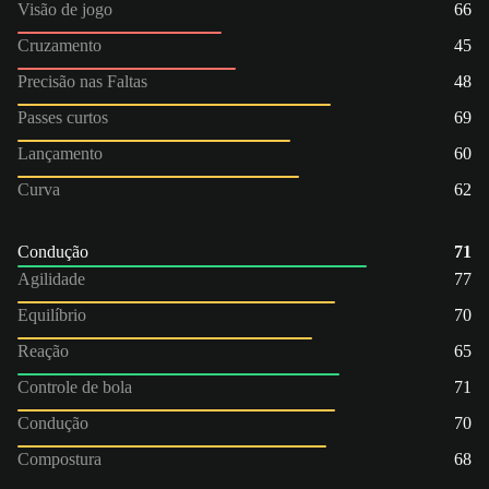
Visão de jogo
66
Cruzamento
45
Precisão nas Faltas
48
Passes curtos
69
Lançamento
60
Curva
62
Condução
71
Agilidade
77
Equilíbrio
70
Reação
65
Controle de bola
71
Condução
70
Compostura
68