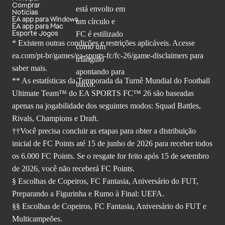
Comprar
Notícias
EA app para Windows
EA app para Mac
Esporte Jogos
* Existem outras condições e restrições aplicáveis. Acesse
ea.com/pt-br/games/ea-sports-fc/fc-26
/game-disclaimers para
saber mais.
** As estatísticas da Temporada da Turnê Mundial do Football
Ultimate Team™ do EA SPORTS FC™ 26 são baseadas
apenas na jogabilidade dos seguintes modos: Squad Battles,
Rivals, Champions e Draft.
††Você precisa concluir as etapas para obter a distribuição
inicial de FC Points até 15 de junho de 2026 para receber todos
os 6.000 FC Points. Se o resgate for feito após 15 de setembro
de 2026, você não receberá FC Points.
§ Escolhas de Copeiros, FC Fantasia, Aniversário do FUT,
Preparando a Figurinha e Rumo à Final: UEFA.
§§ Escolhas de Copeiros, FC Fantasia, Aniversário do FUT e
Multicampeões.