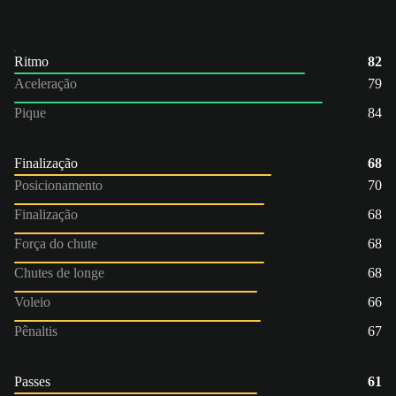
Ritmo
82
Aceleração
79
Pique
84
Finalização
68
Posicionamento
70
Finalização
68
Força do chute
68
Chutes de longe
68
Voleio
66
Pênaltis
67
Passes
61