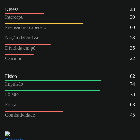
Defesa
33
Intercept.
30
Precisão no cabeceio
60
Noção defensiva
28
Dividida em pé
35
Carrinho
22
Físico
62
Impulsão
74
Fôlego
73
Força
63
Combatividade
45