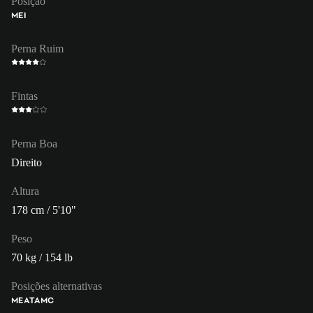
Posição
MEI
Perna Ruim
Fintas
Perna Boa
Direito
Altura
178 cm / 5'10"
Peso
70 kg / 154 lb
Posições alternativas
ME
ATA
MC