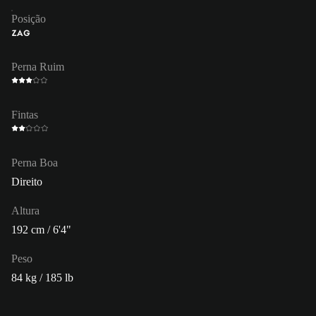
Posição
ZAG
Perna Ruim
Fintas
Perna Boa
Direito
Altura
192 cm / 6'4"
Peso
84 kg / 185 lb