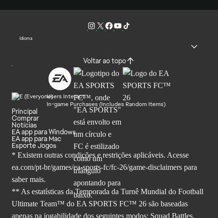
Idioma
Voltar ao topo
Users Interact
In-game Purchases (Includes Random Items)
Principal
Comprar
Notícias
EA app para Windows
EA app para Mac
Esporte Jogos
* Existem outras condições e restrições aplicáveis. Acesse
ea.com/pt-br/games/ea-sports-fc/fc-26
/game-disclaimers para
saber mais.
** As estatísticas da Temporada da Turnê Mundial do Football
Ultimate Team™ do EA SPORTS FC™ 26 são baseadas
apenas na jogabilidade dos seguintes modos: Squad Battles,