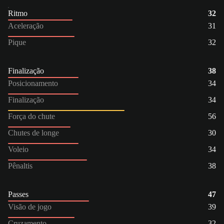
Ritmo
32
Aceleração
31
Pique
32
Finalização
38
Posicionamento
34
Finalização
34
Força do chute
56
Chutes de longe
30
Voleio
34
Pênaltis
38
Passes
47
Visão de jogo
39
Cruzamento
32