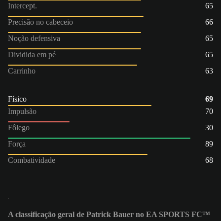
Intercept.
65
Precisão no cabeceio
66
Noção defensiva
65
Dividida em pé
65
Carrinho
63
Físico
69
Impulsão
70
Fôlego
30
Força
89
Combatividade
68
A classificação geral de Patrick Bauer no EA SPORTS FC™