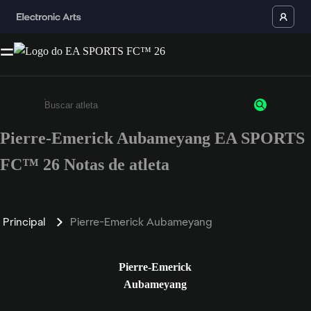
Pierre-Emerick Aubameyang EA SPORTS
Insira pelo menos 3 caracteres ou números
FC™ 26 Notas de atleta
Principal
Pierre-Emerick Aubameyang
Pierre-Emerick
Aubameyang