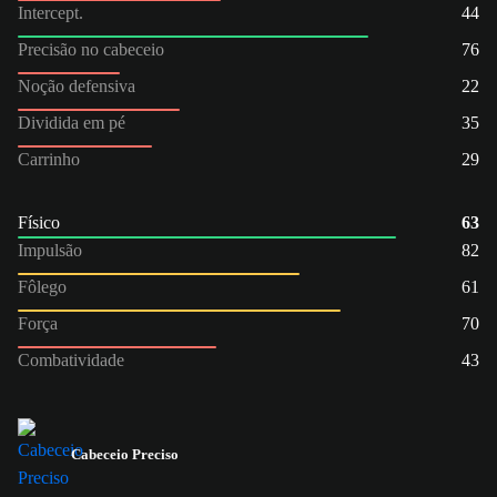
Intercept.
44
Precisão no cabeceio
76
Noção defensiva
22
Dividida em pé
35
Carrinho
29
Físico
63
Impulsão
82
Fôlego
61
Força
70
Combatividade
43
Cabeceio Preciso