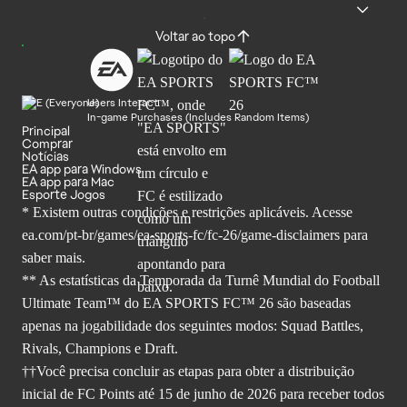
Voltar ao topo
Users Interact
In-game Purchases (Includes Random Items)
Principal
Comprar
Notícias
EA app para Windows
EA app para Mac
Esporte Jogos
* Existem outras condições e restrições aplicáveis. Acesse
ea.com/pt-br/games/ea-sports-fc/fc-26
/game-disclaimers para
saber mais.
** As estatísticas da Temporada da Turnê Mundial do Football
Ultimate Team™ do EA SPORTS FC™ 26 são baseadas
apenas na jogabilidade dos seguintes modos: Squad Battles,
Rivals, Champions e Draft.
††Você precisa concluir as etapas para obter a distribuição
inicial de FC Points até 15 de junho de 2026 para receber todos