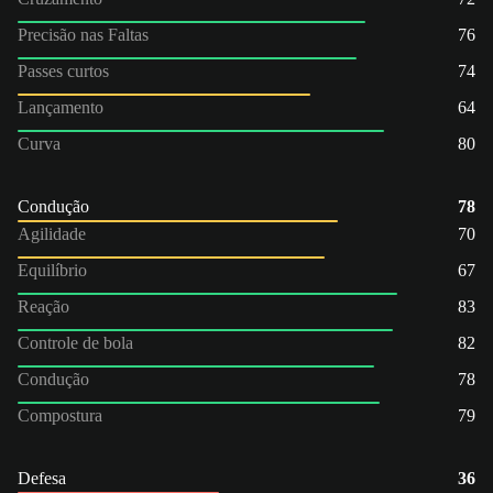
Precisão nas Faltas
76
Passes curtos
74
Lançamento
64
Curva
80
Condução
78
Agilidade
70
Equilíbrio
67
Reação
83
Controle de bola
82
Condução
78
Compostura
79
Defesa
36