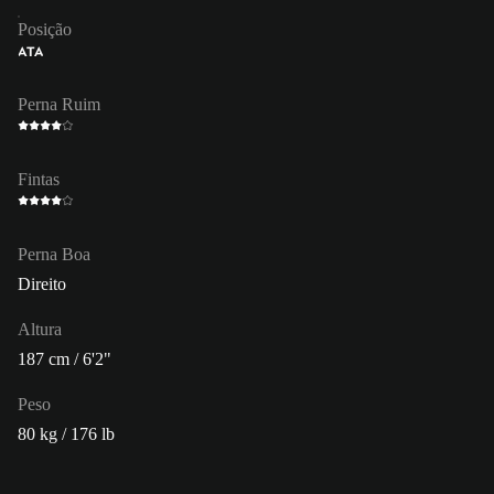
Posição
ATA
Perna Ruim
Fintas
Perna Boa
Direito
Altura
187 cm / 6'2"
Peso
80 kg / 176 lb