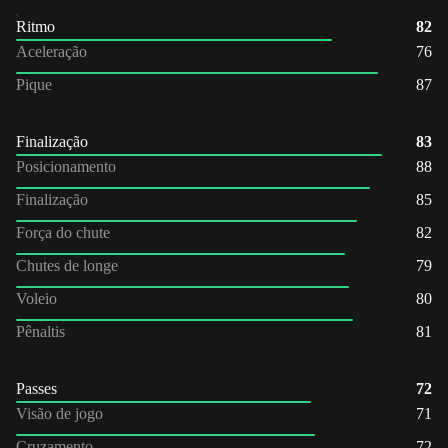
Ritmo
82
Aceleração
76
Pique
87
Finalização
83
Posicionamento
88
Finalização
85
Força do chute
82
Chutes de longe
79
Voleio
80
Pênaltis
81
Passes
72
Visão de jogo
71
Cruzamento
72