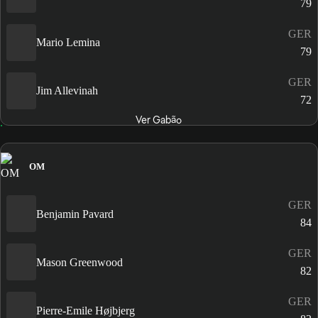
79
GER
Mario Lemina
79
GER
Jim Allevinah
72
Ver Gabão
OM
GER
Benjamin Pavard
84
GER
Mason Greenwood
82
GER
Pierre-Emile Højbjerg