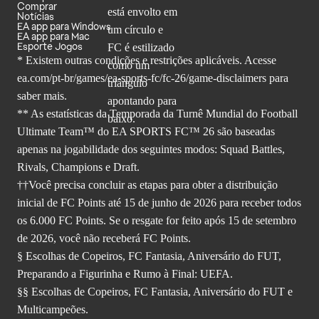
Comprar
Notícias
EA app para Windows
EA app para Mac
Esporte Jogos
* Existem outras condições e restrições aplicáveis. Acesse
ea.com/pt-br/games/ea-sports-fc/fc-26
/game-disclaimers para
saber mais.
** As estatísticas da Temporada da Turnê Mundial do Football
Ultimate Team™ do EA SPORTS FC™ 26 são baseadas
apenas na jogabilidade dos seguintes modos: Squad Battles,
Rivals, Champions e Draft.
††Você precisa concluir as etapas para obter a distribuição
inicial de FC Points até 15 de junho de 2026 para receber todos
os 6.000 FC Points. Se o resgate for feito após 15 de setembro
de 2026, você não receberá FC Points.
§ Escolhas de Copeiros, FC Fantasia, Aniversário do FUT,
Preparando a Figurinha e Rumo à Final: UEFA.
§§ Escolhas de Copeiros, FC Fantasia, Aniversário do FUT e
Multicampeões.