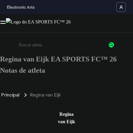
Regina van Eijk EA SPORTS FC™ 26
Insira pelo menos 3 caracteres ou números
Notas de atleta
Principal
Regina van Eijk
Regina
van Eijk