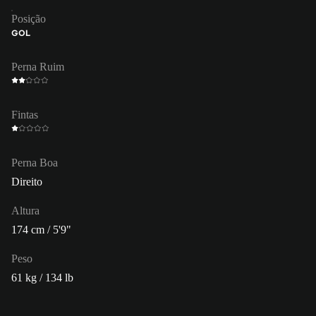
Posição
GOL
Perna Ruim
Fintas
Perna Boa
Direito
Altura
174 cm / 5'9"
Peso
61 kg / 134 lb