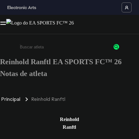
Reinhold Ranftl EA SPORTS FC™ 26
Insira pelo menos 3 caracteres ou números
Notas de atleta
Principal
Reinhold Ranftl
Reinhold
Ranftl