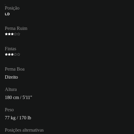
Posição
LD
Perna Ruim
Fintas
Perna Boa
Direito
Altura
180 cm / 5'11"
Peso
77 kg / 170 lb
Posições alternativas