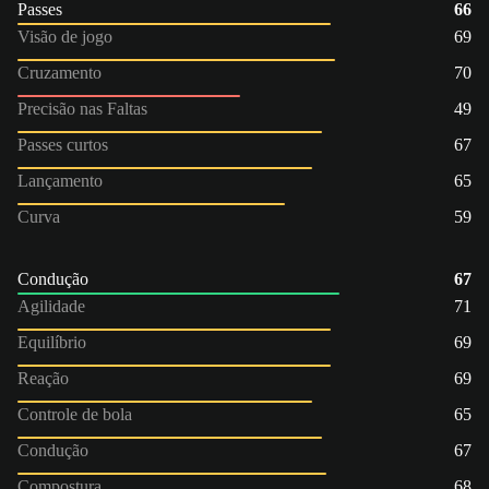
Passes
66
Visão de jogo
69
Cruzamento
70
Precisão nas Faltas
49
Passes curtos
67
Lançamento
65
Curva
59
Condução
67
Agilidade
71
Equilíbrio
69
Reação
69
Controle de bola
65
Condução
67
Compostura
68