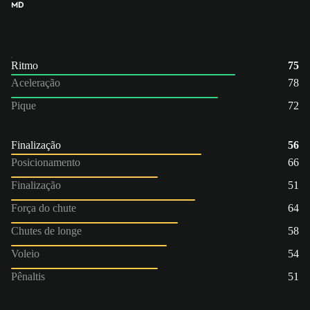
MD
Ritmo
75
Aceleração
78
Pique
72
Finalização
56
Posicionamento
66
Finalização
51
Força do chute
64
Chutes de longe
58
Voleio
54
Pênaltis
51