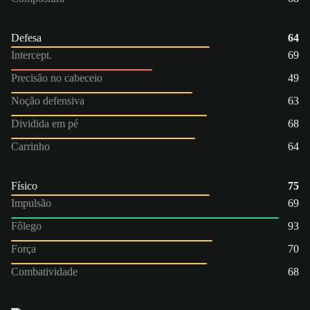
Defesa
64
Intercept.
69
Precisão no cabeceio
49
Noção defensiva
63
Dividida em pé
68
Carrinho
64
Físico
75
Impulsão
69
Fôlego
93
Força
70
Combatividade
68