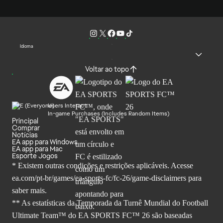
Idioma
Voltar ao topo
Users Interact
In-game Purchases (Includes Random Items)
Principal
Comprar
Notícias
EA app para Windows
EA app para Mac
Esporte Jogos
* Existem outras condições e restrições aplicáveis. Acesse
ea.com/pt-br/games/ea-sports-fc/fc-26
/game-disclaimers para
saber mais.
** As estatísticas da Temporada da Turnê Mundial do Football
Ultimate Team™ do EA SPORTS FC™ 26 são baseadas