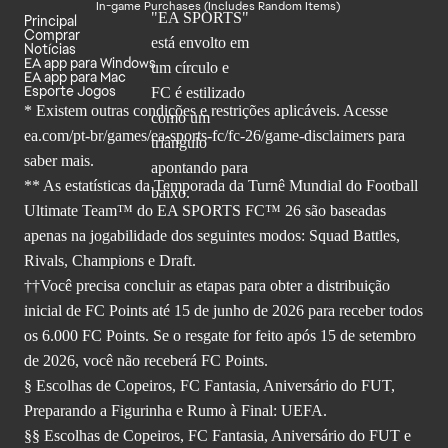
In-game Purchases (Includes Random Items)
Principal
Comprar
Notícias
EA app para Windows
EA app para Mac
Esporte Jogos
* Existem outras condições e restrições aplicáveis. Acesse
ea.com/pt-br/games/ea-sports-fc/fc-26
/game-disclaimers para
saber mais.
** As estatísticas da Temporada da Turnê Mundial do Football
Ultimate Team™ do EA SPORTS FC™ 26 são baseadas
apenas na jogabilidade dos seguintes modos: Squad Battles,
Rivals, Champions e Draft.
††Você precisa concluir as etapas para obter a distribuição
inicial de FC Points até 15 de junho de 2026 para receber todos
os 6.000 FC Points. Se o resgate for feito após 15 de setembro
de 2026, você não receberá FC Points.
§ Escolhas de Copeiros, FC Fantasia, Aniversário do FUT,
Preparando a Figurinha e Rumo à Final: UEFA.
§§ Escolhas de Copeiros, FC Fantasia, Aniversário do FUT e