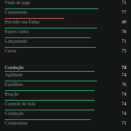
Visão de jogo
71
Cruzamento
77
Precisão nas Faltas
49
Passes curtos
76
Lançamento
71
Curva
75
Condução
74
Agilidade
74
Equilíbrio
76
Reação
74
Controle de bola
74
Condução
74
Compostura
71