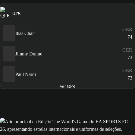
QPR
GER
Ilias Chair
74
GER
Jimmy Dunne
73
GER
Paul Nardi
73
Ver QPR