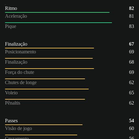
Ritmo
82
Aceleração
81
Pique
83
Finalização
67
Posicionamento
69
Finalização
68
Força do chute
69
Chutes de longe
62
Voleio
65
Pênaltis
62
Passes
54
Visão de jogo
60
Cruzamento
56