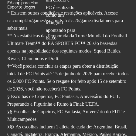
EA app para Mac
Esporte Jogos
* Existem outras condições e restrições aplicáveis. Acesse
ea.com/pt-br/games/ea-sports-fc/fc-26
/game-disclaimers para
saber mais.
** As estatísticas da Temporada da Turnê Mundial do Football
Ultimate Team™ do EA SPORTS FC™ 26 são baseadas
apenas na jogabilidade dos seguintes modos: Squad Battles,
Rivals, Champions e Draft.
††Você precisa concluir as etapas para obter a distribuição
inicial de FC Points até 15 de junho de 2026 para receber todos
os 6.000 FC Points. Se o resgate for feito após 15 de setembro
de 2026, você não receberá FC Points.
§ Escolhas de Copeiros, FC Fantasia, Aniversário do FUT,
Preparando a Figurinha e Rumo à Final: UEFA.
§§ Escolhas de Copeiros, FC Fantasia, Aniversário do FUT e
Multicampeões.
§§§ As escolhas incluem 1 atleta de cada de: Argentina, Brasil,
Canadá, Inglaterra, França, Alemanha, México, Países Baixos,