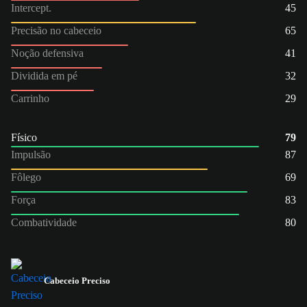
Intercept.
45
Precisão no cabeceio
65
Noção defensiva
41
Dividida em pé
32
Carrinho
29
Físico
79
Impulsão
87
Fôlego
69
Força
83
Combatividade
80
Cabeceio Preciso