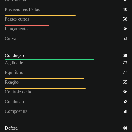
Precisão nas Faltas
40
Passes curtos
58
Lançamento
36
Curva
53
Condução
68
Agilidade
73
Equilíbrio
77
Reação
65
Controle de bola
66
Condução
68
Compostura
68
Defesa
40