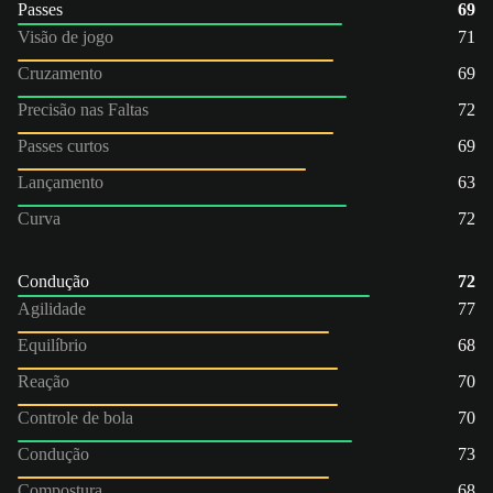
Passes
69
Visão de jogo
71
Cruzamento
69
Precisão nas Faltas
72
Passes curtos
69
Lançamento
63
Curva
72
Condução
72
Agilidade
77
Equilíbrio
68
Reação
70
Controle de bola
70
Condução
73
Compostura
68