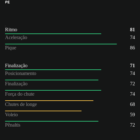
PE
Ritmo
81
Aceleração
74
Pique
86
Finalização
71
Posicionamento
74
Finalização
72
Força do chute
74
Chutes de longe
68
Voleio
59
Pênaltis
72