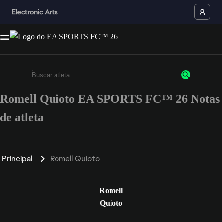
Romell Quioto EA SPORTS FC™ 26 Notas
Insira pelo menos 3 caracteres ou números
de atleta
Principal
Romell Quioto
Romell
Quioto