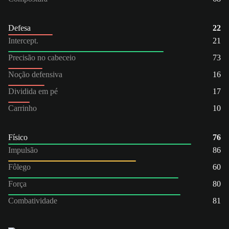
Defesa
22
Intercept.
21
Precisão no cabeceio
73
Noção defensiva
16
Dividida em pé
17
Carrinho
10
Físico
76
Impulsão
86
Fôlego
60
Força
80
Combatividade
81