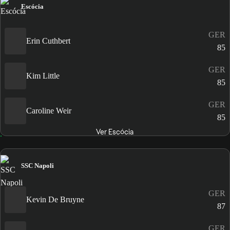
Escócia
GER
Erin Cuthbert
85
GER
Kim Little
85
GER
Caroline Weir
85
Ver Escócia
SSC Napoli
GER
Kevin De Bruyne
87
GER