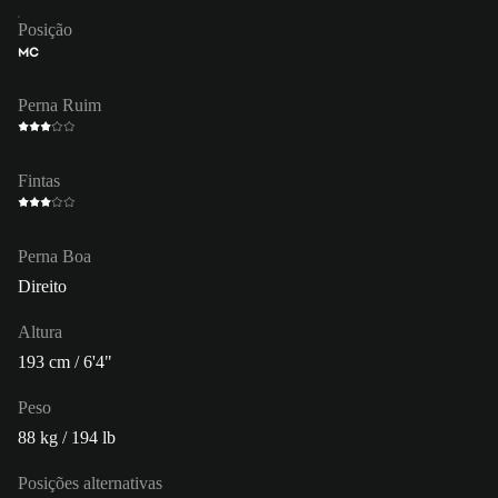
Posição
MC
Perna Ruim
Fintas
Perna Boa
Direito
Altura
193 cm / 6'4"
Peso
88 kg / 194 lb
Posições alternativas