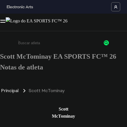
Scott McTominay EA SPORTS FC™ 26
Insira pelo menos 3 caracteres ou números
Notas de atleta
Principal
Scott McTominay
Scott
McTominay