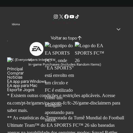
Idioma
Voltar ao topo
Users Interact
In-game Purchases (Includes Random Items)
Principal
Comprar
Notícias
EA app para Windows
EA app para Mac
Esporte Jogos
* Existem outras condições e restrições aplicáveis. Acesse
ea.com/pt-br/games/ea-sports-fc/fc-26
/game-disclaimers para
saber mais.
** As estatísticas da Temporada da Turnê Mundial do Football
Ultimate Team™ do EA SPORTS FC™ 26 são baseadas
apenas na jogabilidade dos seguintes modos: Squad Battles,