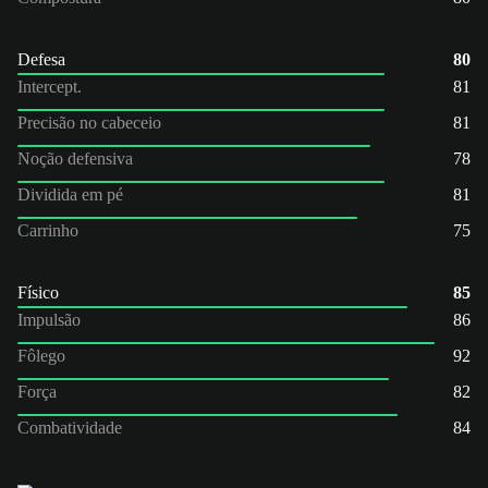
Defesa
80
Intercept.
81
Precisão no cabeceio
81
Noção defensiva
78
Dividida em pé
81
Carrinho
75
Físico
85
Impulsão
86
Fôlego
92
Força
82
Combatividade
84