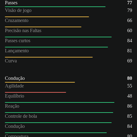
Passes
77
Visão de jogo
79
Cruzamento
66
Precisão nas Faltas
60
Passes curtos
84
Lançamento
81
Curva
69
Condução
80
Agilidade
55
Equilíbrio
48
Reação
86
Controle de bola
85
Condução
84
Compostura
80