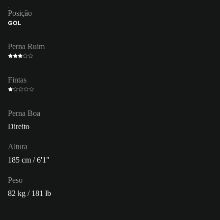
Posição
GOL
Perna Ruim
Fintas
Perna Boa
Direito
Altura
185 cm / 6'1"
Peso
82 kg / 181 lb