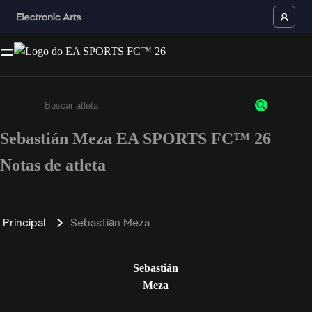
Sebastián Meza EA SPORTS FC™ 26
Insira pelo menos 3 caracteres ou números
Notas de atleta
Principal
Sebastián Meza
Sebastián
Meza