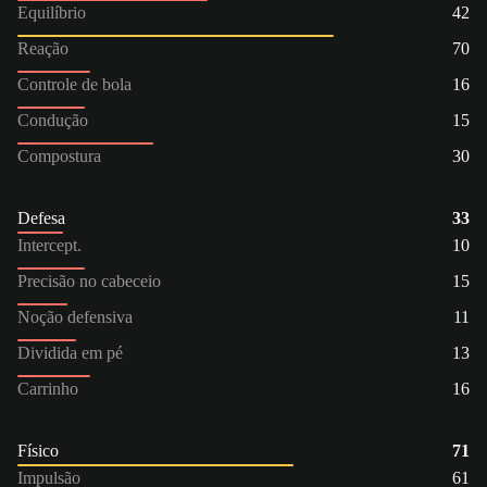
Equilíbrio
42
Reação
70
Controle de bola
16
Condução
15
Compostura
30
Defesa
33
Intercept.
10
Precisão no cabeceio
15
Noção defensiva
11
Dividida em pé
13
Carrinho
16
Físico
71
Impulsão
61