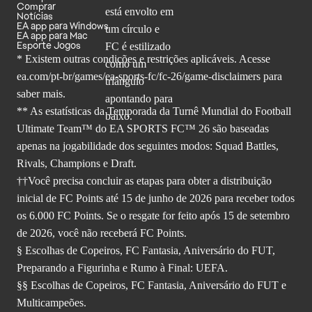
Comprar
Notícias
EA app para Windows
EA app para Mac
Esporte Jogos
* Existem outras condições e restrições aplicáveis. Acesse
ea.com/pt-br/games/ea-sports-fc/fc-26
/game-disclaimers para
saber mais.
** As estatísticas da Temporada da Turnê Mundial do Football
Ultimate Team™ do EA SPORTS FC™ 26 são baseadas
apenas na jogabilidade dos seguintes modos: Squad Battles,
Rivals, Champions e Draft.
††Você precisa concluir as etapas para obter a distribuição
inicial de FC Points até 15 de junho de 2026 para receber todos
os 6.000 FC Points. Se o resgate for feito após 15 de setembro
de 2026, você não receberá FC Points.
§ Escolhas de Copeiros, FC Fantasia, Aniversário do FUT,
Preparando a Figurinha e Rumo à Final: UEFA.
§§ Escolhas de Copeiros, FC Fantasia, Aniversário do FUT e
Multicampeões.