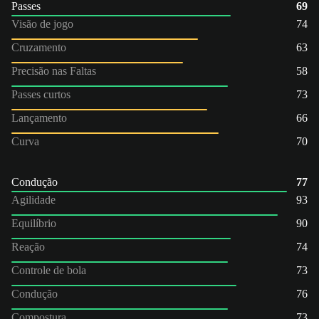
Passes
69
Visão de jogo
74
Cruzamento
63
Precisão nas Faltas
58
Passes curtos
73
Lançamento
66
Curva
70
Condução
77
Agilidade
93
Equilíbrio
90
Reação
74
Controle de bola
73
Condução
76
Compostura
73