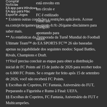
Comprar
Notícias
EA app para Windows
EA app para Mac
Esporte Jogos
* Existem outras condições e restrições aplicáveis. Acesse
ea.com/pt-br/games/ea-sports-fc/fc-26
/game-disclaimers para
saber mais.
** As estatísticas da Temporada da Turnê Mundial do Football
Ultimate Team™ do EA SPORTS FC™ 26 são baseadas
apenas na jogabilidade dos seguintes modos: Squad Battles,
Rivals, Champions e Draft.
††Você precisa concluir as etapas para obter a distribuição
inicial de FC Points até 15 de junho de 2026 para receber todos
os 6.000 FC Points. Se o resgate for feito após 15 de setembro
de 2026, você não receberá FC Points.
§ Escolhas de Copeiros, FC Fantasia, Aniversário do FUT,
Preparando a Figurinha e Rumo à Final: UEFA.
§§ Escolhas de Copeiros, FC Fantasia, Aniversário do FUT e
Multicampeões.