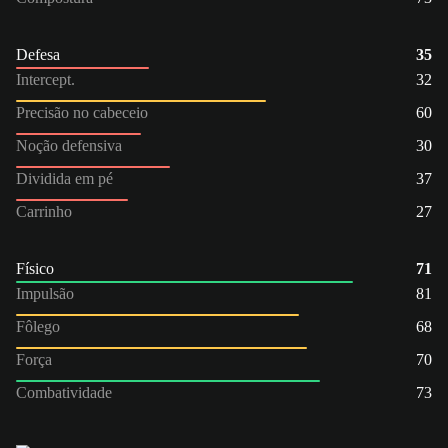
Defesa
35
Intercept.
32
Precisão no cabeceio
60
Noção defensiva
30
Dividida em pé
37
Carrinho
27
Físico
71
Impulsão
81
Fôlego
68
Força
70
Combatividade
73