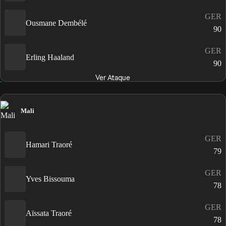
GER
Ousmane Dembélé
90
GER
Erling Haaland
90
Ver Ataque
Mali
GER
Hamari Traoré
79
GER
Yves Bissouma
78
GER
Aïssata Traoré
78