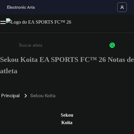
Sekou Koita EA SPORTS FC™ 26 Notas de
Insira pelo menos 3 caracteres ou números
atleta
Principal
Sekou Koita
Sekou
Koita