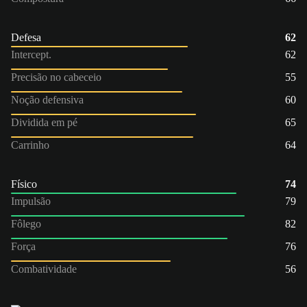
Defesa
62
Intercept.
62
Precisão no cabeceio
55
Noção defensiva
60
Dividida em pé
65
Carrinho
64
Físico
74
Impulsão
79
Fôlego
82
Força
76
Combatividade
56