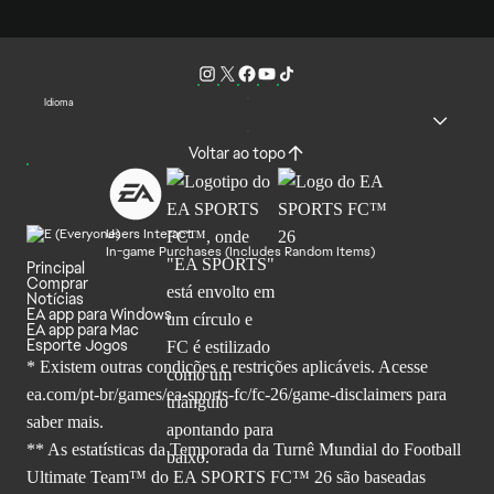
Idioma
Voltar ao topo
Users Interact
In-game Purchases (Includes Random Items)
Principal
Comprar
Notícias
EA app para Windows
EA app para Mac
Esporte Jogos
* Existem outras condições e restrições aplicáveis. Acesse
ea.com/pt-br/games/ea-sports-fc/fc-26
/game-disclaimers para
saber mais.
** As estatísticas da Temporada da Turnê Mundial do Football
Ultimate Team™ do EA SPORTS FC™ 26 são baseadas