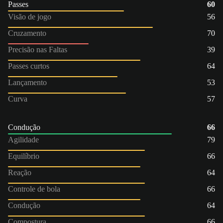
Passes
60
Visão de jogo
56
Cruzamento
70
Precisão nas Faltas
39
Passes curtos
64
Lançamento
53
Curva
57
Condução
66
Agilidade
79
Equilíbrio
66
Reação
64
Controle de bola
66
Condução
64
Compostura
66