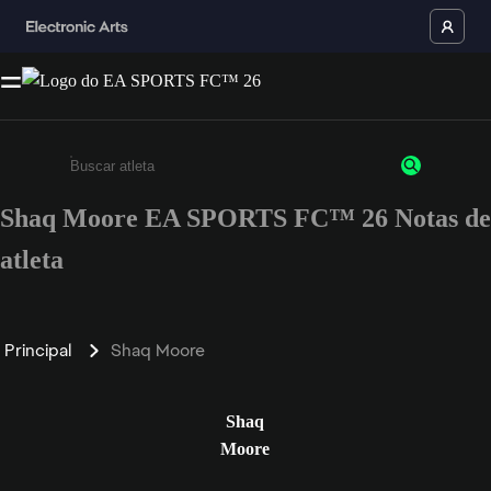
Shaq Moore EA SPORTS FC™ 26 Notas de
Insira pelo menos 3 caracteres ou números
atleta
Principal
Shaq Moore
Shaq
Moore