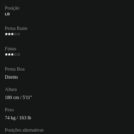
Posição
LD
Perna Ruim
Fintas
Perna Boa
Direito
Altura
180 cm / 5'11"
Peso
74 kg / 163 lb
Posições alternativas