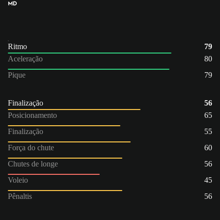
MD
Ritmo
79
Aceleração
80
Pique
79
Finalização
56
Posicionamento
65
Finalização
55
Força do chute
60
Chutes de longe
56
Voleio
45
Pênaltis
56