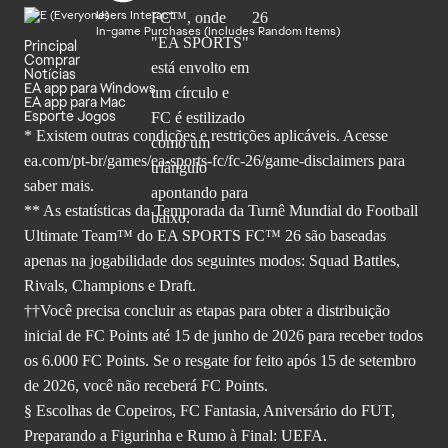
Users Interact
In-game Purchases (Includes Random Items)
Principal
Comprar
Notícias
EA app para Windows
EA app para Mac
Esporte Jogos
* Existem outras condições e restrições aplicáveis. Acesse
ea.com/pt-br/games/ea-sports-fc/fc-26
/game-disclaimers para
saber mais.
** As estatísticas da Temporada da Turnê Mundial do Football
Ultimate Team™ do EA SPORTS FC™ 26 são baseadas
apenas na jogabilidade dos seguintes modos: Squad Battles,
Rivals, Champions e Draft.
††Você precisa concluir as etapas para obter a distribuição
inicial de FC Points até 15 de junho de 2026 para receber todos
os 6.000 FC Points. Se o resgate for feito após 15 de setembro
de 2026, você não receberá FC Points.
§ Escolhas de Copeiros, FC Fantasia, Aniversário do FUT,
Preparando a Figurinha e Rumo à Final: UEFA.