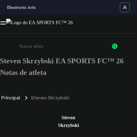
Steven Skrzybski EA SPORTS FC™ 26
Insira pelo menos 3 caracteres ou números
Notas de atleta
Principal
Steven Skrzybski
Steven
Skrzybski