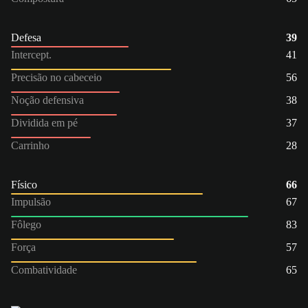
Defesa
39
Intercept.
41
Precisão no cabeceio
56
Noção defensiva
38
Dividida em pé
37
Carrinho
28
Físico
66
Impulsão
67
Fôlego
83
Força
57
Combatividade
65