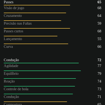
Passes
65
Visão de jogo
68
Cruzamento
64
Precisão nas Faltas
59
Passes curtos
68
Lançamento
55
Curva
66
Condução
72
Agilidade
77
Equilíbrio
79
Reação
74
Controle de bola
73
Condução
71
Compostura
65