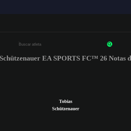
 Schützenauer EA SPORTS FC™ 26 Notas de
Insira pelo menos 3 caracteres ou números
Tobias
Schützenauer