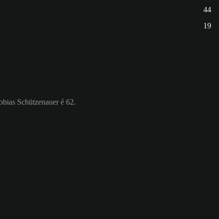
44
19
obias Schützenauer é 62.