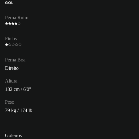
GOL
Perna Ruim
Fintas
Perna Boa
Direito
Altura
182 cm / 6'0"
Peso
79 kg / 174 lb
Goleiros