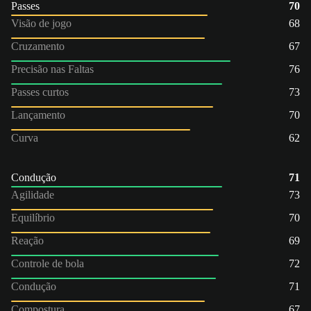
Passes
70
Visão de jogo
68
Cruzamento
67
Precisão nas Faltas
76
Passes curtos
73
Lançamento
70
Curva
62
Condução
71
Agilidade
73
Equilíbrio
70
Reação
69
Controle de bola
72
Condução
71
Compostura
67