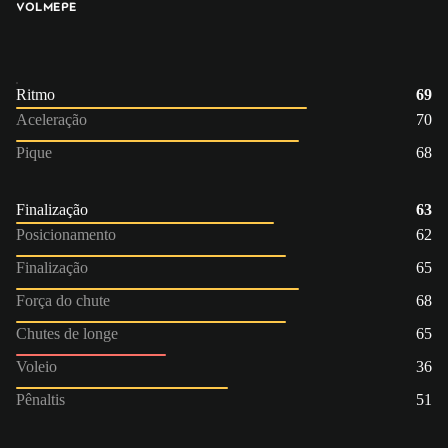
VOL
ME
PE
Ritmo
69
Aceleração
70
Pique
68
Finalização
63
Posicionamento
62
Finalização
65
Força do chute
68
Chutes de longe
65
Voleio
36
Pênaltis
51