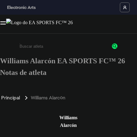
Williams Alarcón EA SPORTS FC™ 26
Insira pelo menos 3 caracteres ou números
Notas de atleta
Principal
Williams Alarcón
Williams
Alarcón