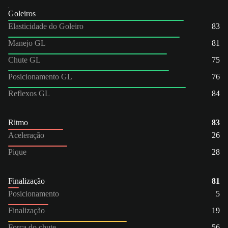
Goleiros
Elasticidade do Goleiro
83
Manejo GL
81
Chute GL
75
Posicionamento GL
76
Reflexos GL
84
Ritmo
83
Aceleração
26
Pique
28
Finalização
81
Posicionamento
5
Finalização
19
Força do chute
56