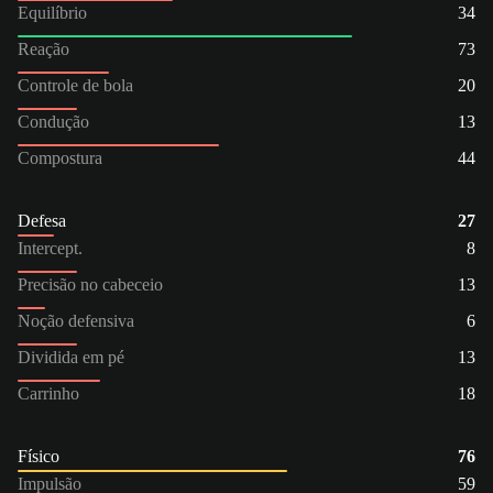
Equilíbrio
34
Reação
73
Controle de bola
20
Condução
13
Compostura
44
Defesa
27
Intercept.
8
Precisão no cabeceio
13
Noção defensiva
6
Dividida em pé
13
Carrinho
18
Físico
76
Impulsão
59