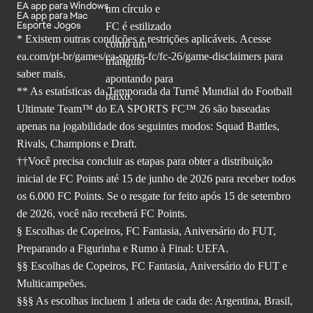
EA app para Windows
EA app para Mac
Esporte Jogos
* Existem outras condições e restrições aplicáveis. Acesse
ea.com/pt-br/games/ea-sports-fc/fc-26
/game-disclaimers para
saber mais.
** As estatísticas da Temporada da Turnê Mundial do Football
Ultimate Team™ do EA SPORTS FC™ 26 são baseadas
apenas na jogabilidade dos seguintes modos: Squad Battles,
Rivals, Champions e Draft.
††Você precisa concluir as etapas para obter a distribuição
inicial de FC Points até 15 de junho de 2026 para receber todos
os 6.000 FC Points. Se o resgate for feito após 15 de setembro
de 2026, você não receberá FC Points.
§ Escolhas de Copeiros, FC Fantasia, Aniversário do FUT,
Preparando a Figurinha e Rumo à Final: UEFA.
§§ Escolhas de Copeiros, FC Fantasia, Aniversário do FUT e
Multicampeões.
§§§ As escolhas incluem 1 atleta de cada de: Argentina, Brasil,