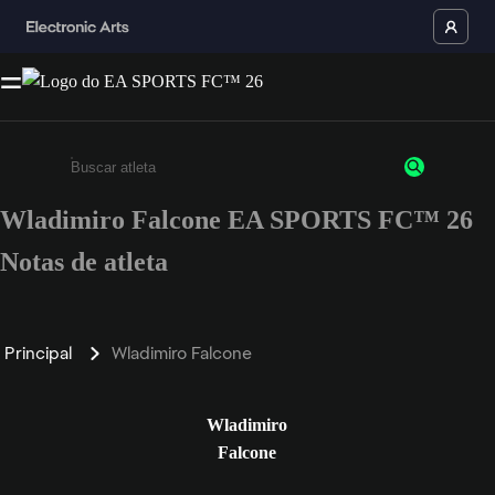
Wladimiro Falcone EA SPORTS FC™ 26
Insira pelo menos 3 caracteres ou números
Notas de atleta
Principal
Wladimiro Falcone
Wladimiro
Falcone