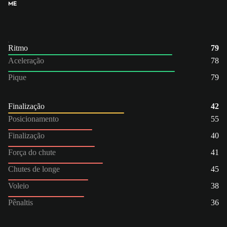
ME
Ritmo
79
Aceleração
78
Pique
79
Finalização
42
Posicionamento
55
Finalização
40
Força do chute
41
Chutes de longe
45
Voleio
38
Pênaltis
36