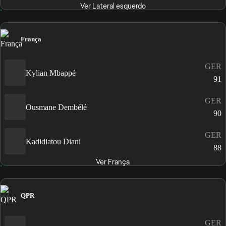
Ver Lateral esquerdo
França
GER
Kylian Mbappé
91
GER
Ousmane Dembélé
90
GER
Kadidiatou Diani
88
Ver França
QPR
GER