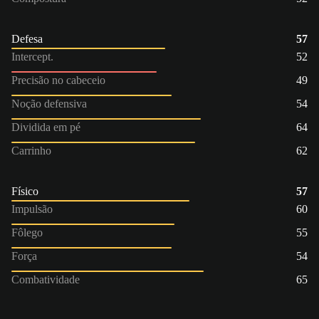
Defesa
57
Intercept.
52
Precisão no cabeceio
49
Noção defensiva
54
Dividida em pé
64
Carrinho
62
Físico
57
Impulsão
60
Fôlego
55
Força
54
Combatividade
65