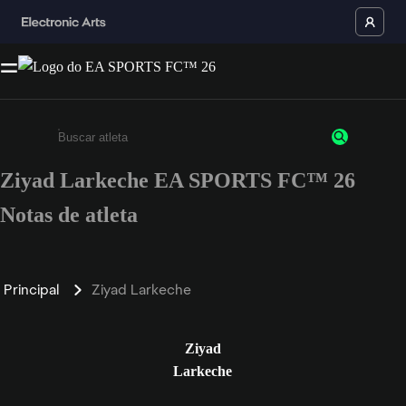
Ziyad Larkeche EA SPORTS FC™ 26
Insira pelo menos 3 caracteres ou números
Notas de atleta
Principal
Ziyad Larkeche
Ziyad
Larkeche