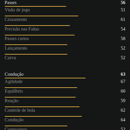
Passes
56
Visão de jogo
51
Cruzamento
61
Precisão nas Faltas
54
Passes curtos
58
Lançamento
52
Curva
52
Condução
63
Agilidade
67
Equilíbrio
60
Reação
59
Controle de bola
62
Condução
64
Compostura
52