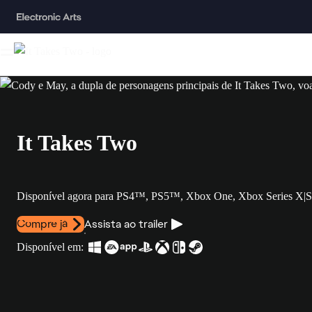
It Takes Two
Disponível agora para PS4™, PS5™, Xbox One, Xbox Series X|S,
Compre já
Assista ao trailer
Disponível em: